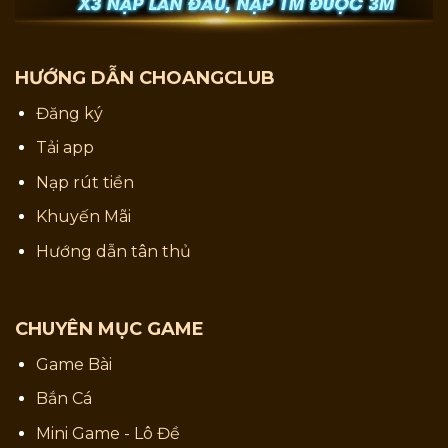
HƯỚNG DẪN CHOANGCLUB
Đăng ký
Tải app
Nạp rút tiền
Khuyến Mãi
Hướng dẫn tân thủ
CHUYÊN MỤC GAME
Game Bài
Bắn Cá
Mini Game - Lô Đề