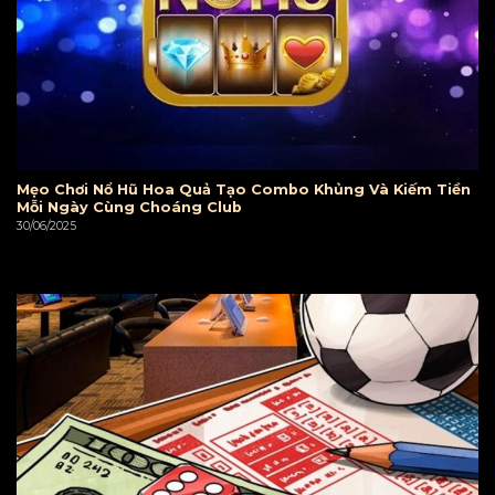
Mẹo Chơi Nổ Hũ Hoa Quả Tạo Combo Khủng Và Kiếm Tiền
Mỗi Ngày Cùng Choáng Club
30/06/2025