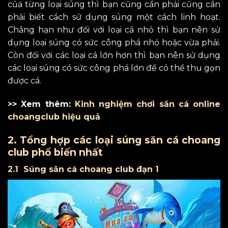
của từng loại súng thì bạn cũng cần phải cũng cần
phải biết cách sử dụng súng một cách linh hoạt.
Chẳng hạn như đối với loại cá nhỏ thì bạn nên sử
dụng loại súng có sức công phá nhỏ hoặc vừa phải.
Còn đối với các loại cá lớn hơn thì bạn nên sử dụng
các loại súng có sức công phá lớn để có thể thu gọn
được cá.
>> Xem thêm:
Kinh nghiệm chơi săn cá online
choangclub hiệu quả
2. Tổng hợp các loại súng săn cá choang
club phổ biến nhất
2.1 Súng săn cá choang club đạn 1