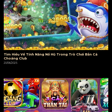
Tìm Hiểu Về Tính Năng Nổ Hũ Trong Trò Chơi Bắn Cá
Choáng Club
20/06/2025