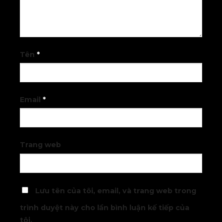
Tên
*
Email
*
Trang web
Lưu tên của tôi, email, và trang web trong
trình duyệt này cho lần bình luận kế tiếp của
tôi.