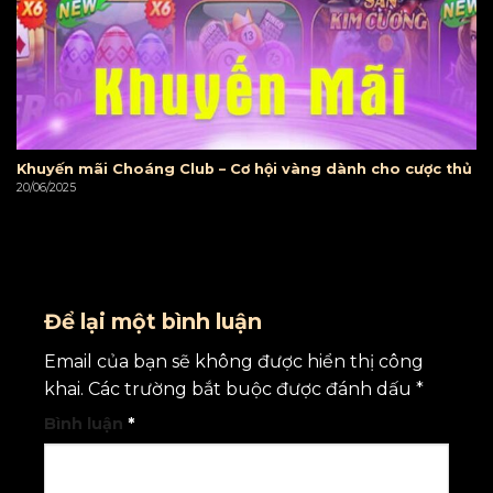
Khuyến mãi Choáng Club – Cơ hội vàng dành cho cược thủ
20/06/2025
Để lại một bình luận
Email của bạn sẽ không được hiển thị công
khai.
Các trường bắt buộc được đánh dấu
*
Bình luận
*