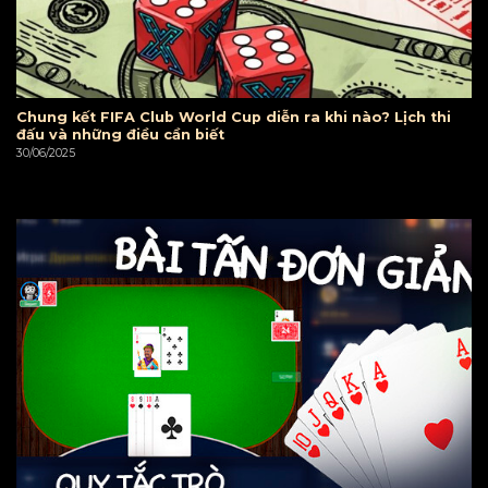
Chung kết FIFA Club World Cup diễn ra khi nào? Lịch thi
đấu và những điều cần biết
30/06/2025