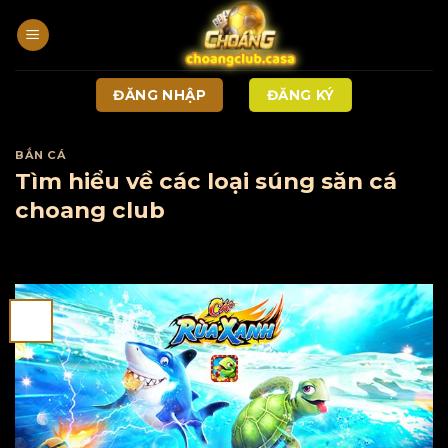
Bỏ
qua
nội
dung
ĐĂNG NHẬP
ĐĂNG KÝ
BẮN CÁ
Tìm hiểu về các loại súng săn cá
choang club
28
Th5