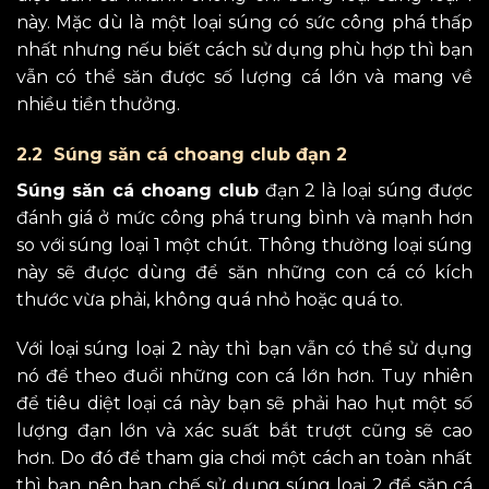
này. Mặc dù là một loại súng có sức công phá thấp
nhất nhưng nếu biết cách sử dụng phù hợp thì bạn
vẫn có thể săn được số lượng cá lớn và mang về
nhiều tiền thưởng.
2.2 Súng săn cá choang club đạn 2
Súng săn cá choang club
đạn 2 là loại súng được
đánh giá ở mức công phá trung bình và mạnh hơn
so với súng loại 1 một chút. Thông thường loại súng
này sẽ được dùng để săn những con cá có kích
thước vừa phải, không quá nhỏ hoặc quá to.
Với loại súng loại 2 này thì bạn vẫn có thể sử dụng
nó để theo đuổi những con cá lớn hơn. Tuy nhiên
để tiêu diệt loại cá này bạn sẽ phải hao hụt một số
lượng đạn lớn và xác suất bắt trượt cũng sẽ cao
hơn. Do đó để tham gia chơi một cách an toàn nhất
thì bạn nên hạn chế sử dụng súng loại 2 để săn cá