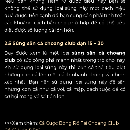
Nếu bạn không nắm rõ được điều này bạn sẽ
không thể sử dụng loại súng này một cách hiệu
quả được. Bên cạnh đó bạn cũng cần phải tính toán
các khoảng cách bắn cho phù hợp để có thể tiêu
diệt được số lượng cá lớn hơn.
2.5 Súng săn cá choang club đạn 15 – 30
Đây được xem là một loại
súng săn cá choang
club
có sức công phá mạnh nhất trong trò chơi này.
Khi sử dụng loại súng này thì bạn có thể tiêu diệt
những con cá lớn một cách nhanh chóng và chính
xác nhất. Bạn nên sử dụng loại súng này để săn
những con cá như cá voi, cá mập, bạch tuộc để có
cơ hội mang về số tiền lớn.
>>>Xem thêm:
Cá Cược Bóng Rổ Tại Choáng Club