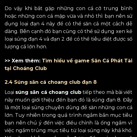
Do vậy khi bắt gặp những con cá cỡ trung bình
hoặc những con cá mập vừa và nhỏ thì bạn nên sử
dụng loại đạn 4 này để có thể săn cá một cách dễ
dàng. Bên cạnh đó bạn cũng có thể sử dụng xen kẽ
loại súng đạn 4 và đạn 2 để có thể tiêu diệt được số
lượng cá lớn hơn.
>> Xem thêm:
Tìm hiểu về game Săn Cá Phát Tài
tại Choáng Club
2.4 Súng săn cá choang club đạn 8
Loại
súng săn cá choang club
tiếp theo mà bài viết
này muốn giới thiệu đến bạn đó là súng đạn 8. Đây
là một loại súng chuyên dùng để săn những con cá
lớn. Tuy nhiên trong quá trình ngắm bắn mục tiêu
bạn nên chú ý đến việc điều chỉnh là ống ngắm vì
việc ngắm trúng mục tiêu từ loại súng này khá khó.