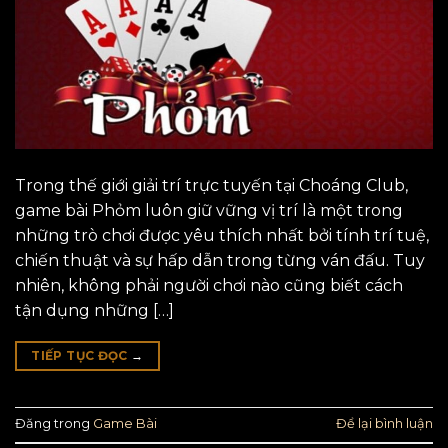
Trong thế giới giải trí trực tuyến tại Choáng Club,
game bài Phỏm luôn giữ vững vị trí là một trong
những trò chơi được yêu thích nhất bởi tính trí tuệ,
chiến thuật và sự hấp dẫn trong từng ván đấu. Tuy
nhiên, không phải người chơi nào cũng biết cách
tận dụng những […]
TIẾP TỤC ĐỌC
→
Đăng trong
Game Bài
Để lại bình luận