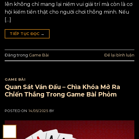
lên không chỉ mang lại niềm vui giải trí mà còn là cơ
hội kiếm tiền thật cho người chơi thông minh. Nếu
[…]
TIẾP TỤC ĐỌC
→
Đăng trong
Game Bài
Để lại bình luận
GAME BÀI
Quan Sát Ván Đấu – Chìa Khóa Mở Ra
Chiến Thắng Trong Game Bài Phỏm
POSTED ON
14/05/2025
BY
14
Th5