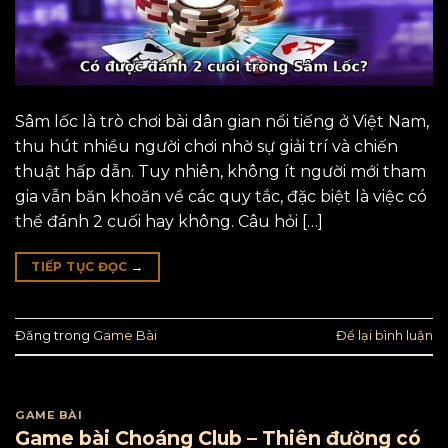
Sâm lốc là trò chơi bài dân gian nổi tiếng ở Việt Nam,
thu hút nhiều người chơi nhờ sự giải trí và chiến
thuật hấp dẫn. Tuy nhiên, không ít người mới tham
gia vẫn băn khoăn về các quy tắc, đặc biệt là việc có
thể đánh 2 cuối hay không. Câu hỏi […]
TIẾP TỤC ĐỌC
→
Đăng trong
Game Bài
Để lại bình luận
GAME BÀI
Game bài Choáng Club – Thiên đường có