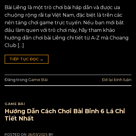
Bài Liêng là một trò chơi bài hấp dẫn và được ưa
chuộng rộng rãi tại Việt Nam, đặc biệt là trên các
nền tảng chơi game trực tuyến. Nếu bạn mới bắt
đầu làm quen với trò chơi này, hãy tham khảo
hướng dẫn chơi bài Liêng chi tiết từ A-Z mà Choang
Club […]
TIẾP TỤC ĐỌC
→
Đăng trong
Game Bài
Để lại bình luận
GAME BÀI
Hướng Dẫn Cách Chơi Bài Binh 6 Lá Chi
Tiết Nhất
POSTED ON
26/03/2025
BY