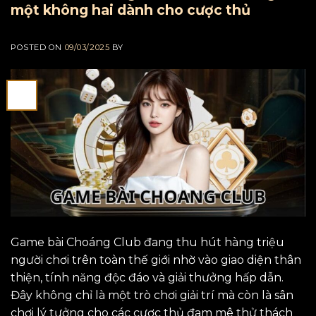
một không hai dành cho cược thủ
POSTED ON
09/03/2025
BY
09
Th3
Game bài Choáng Club đang thu hút hàng triệu
người chơi trên toàn thế giới nhờ vào giao diện thân
thiện, tính năng độc đáo và giải thưởng hấp dẫn.
Đây không chỉ là một trò chơi giải trí mà còn là sân
chơi lý tưởng cho các cược thủ đam mê thử thách