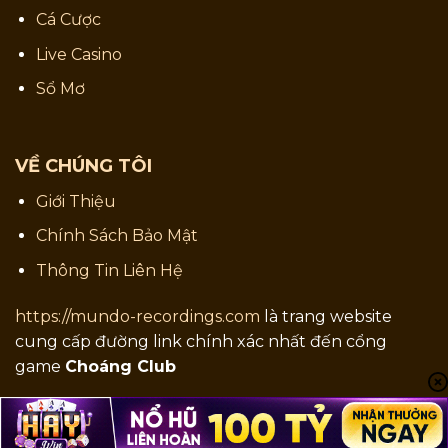
Cá Cược
Live Casino
Sổ Mơ
VỀ CHÚNG TÔI
Giới Thiệu
Chính Sách Bảo Mật
Thông Tin Liên Hệ
https://mundo-recordings.com
là trang website
cung cấp đường link chính xác nhất đến cổng
game
Choáng Club