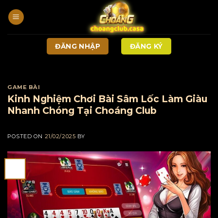
Bỏ
qua
nội
dung
ĐĂNG NHẬP
ĐĂNG KÝ
GAME BÀI
Kinh Nghiệm Chơi Bài Sâm Lốc Làm Giàu
Nhanh Chóng Tại Choáng Club
POSTED ON
21/02/2025
BY
21
Th2