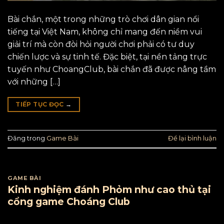
Bài chắn, một trong những trò chơi dân gian nổi
tiếng tại Việt Nam, không chỉ mang đến niềm vui
giải trí mà còn đòi hỏi người chơi phải có tư duy
chiến lược và sự tinh tế. Đặc biệt, tại nền tảng trực
tuyến như ChoangClub, bài chắn đã được nâng tầm
với những […]
TIẾP TỤC ĐỌC
→
Đăng trong
Game Bài
Để lại bình luận
GAME BÀI
Kinh nghiệm đánh Phỏm như cao thủ tại
cổng game Choáng Club