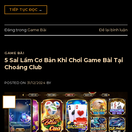
TIẾP TỤC ĐỌC
→
Đăng trong
Game Bài
Để lại bình luận
GAME BÀI
5 Sai Lầm Cơ Bản Khi Chơi Game Bài Tại
Choáng Club
POSTED ON
31/12/2024
BY
31
Th12