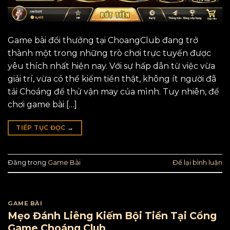
Game bài đổi thưởng tại ChoangClub đang trở
thành một trong những trò chơi trực tuyến được
yêu thích nhất hiện nay. Với sự hấp dẫn từ việc vừa
giải trí, vừa có thể kiếm tiền thật, không ít người đã
tải Choáng để thử vận may của mình. Tuy nhiên, để
chơi game bài […]
TIẾP TỤC ĐỌC
→
Đăng trong
Game Bài
Để lại bình luận
GAME BÀI
Mẹo Đánh Liêng Kiếm Bội Tiền Tại Cổng
Game Choáng Club