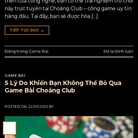
triển của công nghệ, bạn có thể trải nghiệm trò chơi
này trực tuyến tại Choáng Club – cổng game uy tín
hàng đầu. Tại đây, bạn sẽ được hòa […]
TIẾP TỤC ĐỌC
→
Đăng trong
Game Bài
Để lại bình luận
GAME BÀI
5 Lý Do Khiến Bạn Không Thể Bỏ Qua
Game Bài Choáng Club
POSTED ON
22/01/2025
BY
22
Th1