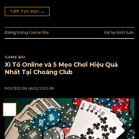
TIẾP TỤC ĐỌC
→
Đăng trong
Game Bài
Để lại bình luận
GAME BÀI
Xì Tố Online và 5 Mẹo Chơi Hiệu Quả
Nhất Tại Choáng Club
POSTED ON
06/02/2025
BY
06
Th2