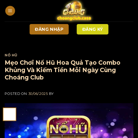
Bỏ
qua
nội
dung
ĐĂNG NHẬP
ĐĂNG KÝ
NỔ HŨ
Mẹo Chơi Nổ Hũ Hoa Quả Tạo Combo
Khủng Và Kiếm Tiền Mỗi Ngày Cùng
Choáng Club
POSTED ON
30/06/2025
BY
30
Th6