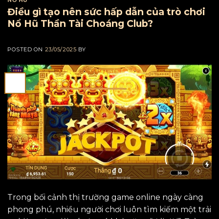
NỔ HŨ
Điều gì tạo nên sức hấp dẫn của trò chơi
Nổ Hũ Thần Tài Choáng Club?
POSTED ON
23/05/2025
BY
23
Th5
Trong bối cảnh thị trường game online ngày càng
phong phú, nhiều người chơi luôn tìm kiếm một trải