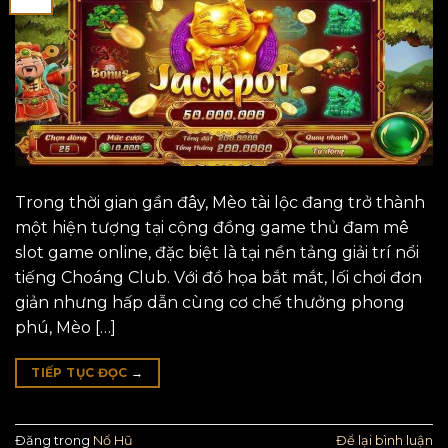
Th4
Trong thời gian gần đây, Mèo tài lộc đang trở thành
một hiện tượng tại cộng đồng game thủ đam mê
slot game online, đặc biệt là tại nền tảng giải trí nổi
tiếng Choáng Club. Với đồ họa bắt mắt, lối chơi đơn
giản nhưng hấp dẫn cùng cơ chế thưởng phong
phú, Mèo […]
TIẾP TỤC ĐỌC
→
Đăng trong
Nổ Hũ
Để lại bình luận