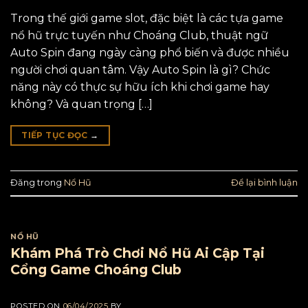
Trong thế giới game slot, đặc biệt là các tựa game
nổ hũ trực tuyến như Choáng Club, thuật ngữ
Auto Spin đang ngày càng phổ biến và được nhiều
người chơi quan tâm. Vậy Auto Spin là gì? Chức
năng này có thực sự hữu ích khi chơi game hay
không? Và quan trọng […]
TIẾP TỤC ĐỌC
→
Đăng trong
Nổ Hũ
Để lại bình luận
NỔ HŨ
Khám Phá Trò Chơi Nổ Hũ Ai Cập Tại
Cổng Game Choáng Club
POSTED ON
06/04/2025
BY