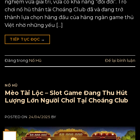
nghiệm vừa giải trí, vừa có khả năng “đổi đời”. Trò
chơi nổ hũ thần tài Choáng Club đã và đang trở
thành lựa chọn hàng đầu của hàng ngàn game thủ
Việt nhờ những yếu […]
TIẾP TỤC ĐỌC
→
Đăng trong
Nổ Hũ
Để lại bình luận
NỔ HŨ
Mèo Tài Lộc – Slot Game Đang Thu Hút
Lượng Lớn Người Chơi Tại Choáng Club
POSTED ON
24/04/2025
BY
24