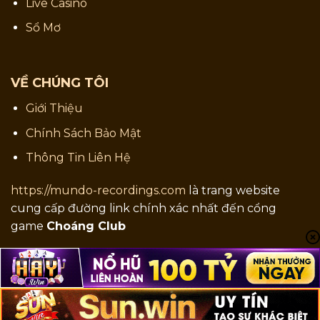
Live Casino
Sổ Mơ
VỀ CHÚNG TÔI
Giới Thiệu
Chính Sách Bảo Mật
Thông Tin Liên Hệ
https://mundo-recordings.com
là trang website
cung cấp đường link chính xác nhất đến cổng
game
Choáng Club
Copyright 2026 ©
mundo-recordings.com