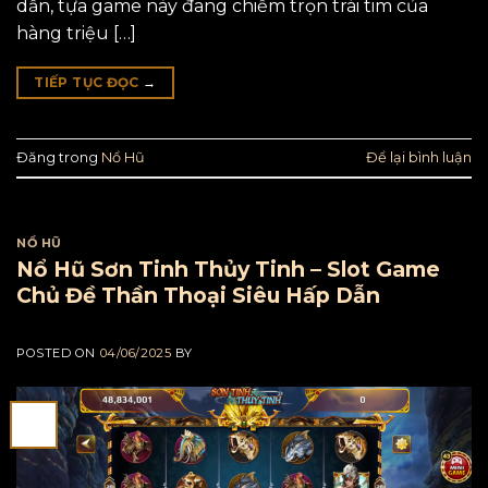
dẫn, tựa game này đang chiếm trọn trái tim của
hàng triệu […]
TIẾP TỤC ĐỌC
→
Đăng trong
Nổ Hũ
Để lại bình luận
NỔ HŨ
Nổ Hũ Sơn Tinh Thủy Tinh – Slot Game
Chủ Đề Thần Thoại Siêu Hấp Dẫn
POSTED ON
04/06/2025
BY
04
Th6