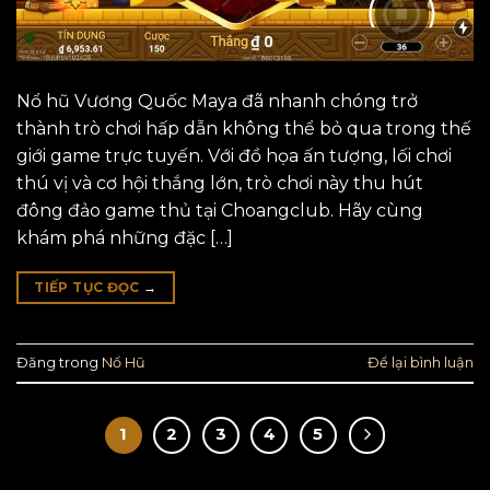
Nổ hũ Vương Quốc Maya đã nhanh chóng trở
thành trò chơi hấp dẫn không thể bỏ qua trong thế
giới game trực tuyến. Với đồ họa ấn tượng, lối chơi
thú vị và cơ hội thắng lớn, trò chơi này thu hút
đông đảo game thủ tại Choangclub. Hãy cùng
khám phá những đặc […]
TIẾP TỤC ĐỌC
→
Đăng trong
Nổ Hũ
Để lại bình luận
1
2
3
4
5