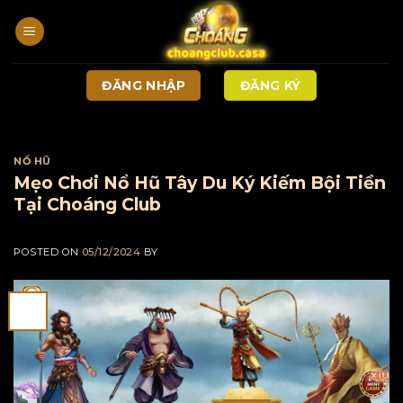
Bỏ
qua
nội
dung
ĐĂNG NHẬP
ĐĂNG KÝ
NỔ HŨ
Mẹo Chơi Nổ Hũ Tây Du Ký Kiếm Bội Tiền
Tại Choáng Club
POSTED ON
05/12/2024
BY
05
Th12