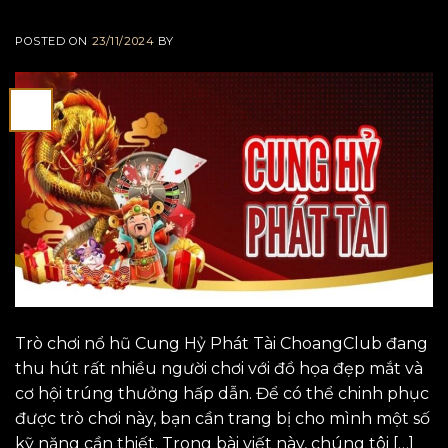
POSTED ON
23/11/2024
BY
23
Th11
Trò chơi nổ hũ Cung Hỷ Phát Tài ChoangClub đang
thu hút rất nhiều người chơi với đồ họa đẹp mắt và
cơ hội trúng thưởng hấp dẫn. Để có thể chinh phục
được trò chơi này, bạn cần trang bị cho mình một số
kỹ năng cần thiết. Trong bài viết này, chúng tôi […]