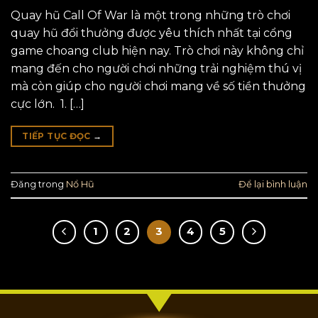
Quay hũ Call Of War là một trong những trò chơi
quay hũ đổi thưởng được yêu thích nhất tại cổng
game choang club hiện nay. Trò chơi này không chỉ
mang đến cho người chơi những trải nghiệm thú vị
mà còn giúp cho người chơi mang về số tiền thưởng
cực lớn. 1. […]
TIẾP TỤC ĐỌC
→
Đăng trong
Nổ Hũ
Để lại bình luận
1
2
3
4
5