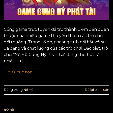
Cổng game trực tuyến đã trở thành điểm đến quen
thuộc của nhiều game thủ yêu thích các trò chơi
đổi thưởng. Trong số đó, choangclub nổi bật với sự
đa dạng và chất lượng của các trò chơi. Đặc biệt, trò
chơi “Nổ Hũ Cung Hỷ Phát Tài” đang thu hút rất
nhiều sự […]
TIẾP TỤC ĐỌC
→
Đăng trong
Nổ Hũ
Để lại bình luận
NỔ HŨ