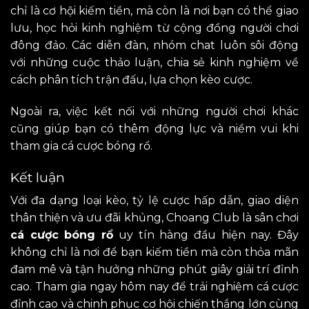
chỉ là cơ hội kiếm tiền, mà còn là nơi bạn có thể giao
lưu, học hỏi kinh nghiệm từ cộng đồng người chơi
đông đảo. Các diễn đàn, nhóm chat luôn sôi động
với những cuộc thảo luận, chia sẻ kinh nghiệm về
cách phân tích trận đấu, lựa chọn kèo cược.
Ngoài ra, việc kết nối với những người chơi khác
cũng giúp bạn có thêm động lực và niềm vui khi
tham gia cá cược bóng rổ.
Kết luận
Với đa dạng loại kèo, tỷ lệ cược hấp dẫn, giao diện
thân thiện và ưu đãi khủng, Choang Club là sân chơi
cá cược bóng rổ
uy tín hàng đầu hiện nay. Đây
không chỉ là nơi để bạn kiếm tiền mà còn thỏa mãn
đam mê và tận hưởng những phút giây giải trí đỉnh
cao. Tham gia ngay hôm nay để trải nghiệm cá cược
đỉnh cao và chinh phục cơ hội chiến thắng lớn cùng