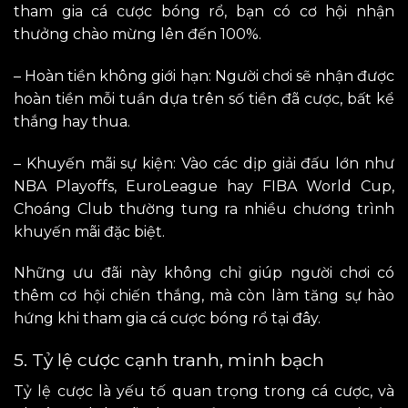
tham gia cá cược bóng rổ, bạn có cơ hội nhận
thưởng chào mừng lên đến 100%.
– Hoàn tiền không giới hạn: Người chơi sẽ nhận được
hoàn tiền mỗi tuần dựa trên số tiền đã cược, bất kể
thắng hay thua.
– Khuyến mãi sự kiện: Vào các dịp giải đấu lớn như
NBA Playoffs, EuroLeague hay FIBA World Cup,
Choáng Club thường tung ra nhiều chương trình
khuyến mãi đặc biệt.
Những ưu đãi này không chỉ giúp người chơi có
thêm cơ hội chiến thắng, mà còn làm tăng sự hào
hứng khi tham gia cá cược bóng rổ tại đây.
5. Tỷ lệ cược cạnh tranh, minh bạch
Tỷ lệ cược là yếu tố quan trọng trong cá cược, và