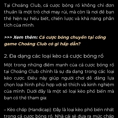
Tại Choáng Club, cá cược bóng rổ không chỉ đơn
thuần là một trò chơi may rủi, mà còn là nơi để bạn
thể hiện sự hiểu biết, chiến lược và khả năng phân
tích của mình.
>>> Xem thêm:
Cá cược bóng chuyền tại cổng
game Choáng Club có gì hấp dẫn?
2. Đa dạng các loại kèo cá cược bóng rổ
Một trong những điểm mạnh của cá cược bóng rổ
tại Choáng Club chính là sự đa dạng trong các loại
kèo cược. Điều này giúp người chơi dễ dàng lựa
chọn loại hình phù hợp với sở thích và kinh nghiệm
của mình. Dưới đây là một số loại kèo phổ biến mà
bạn có thể tham gia:
– Kèo chấp (Handicap): Đây là loại kèo phổ biến nhất
trong cá cược bóng rổ. Nhà cái sẽ đưa ra mức chấp