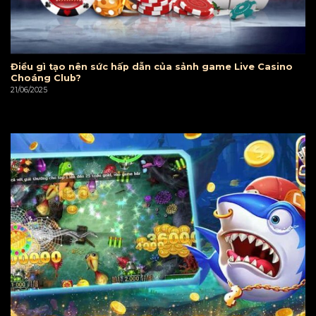
Điều gì tạo nên sức hấp dẫn của sảnh game Live Casino
Choáng Club?
21/06/2025