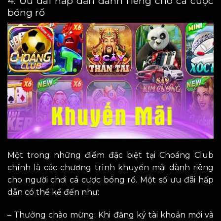
4. Ưu đãi hấp dẫn dành riêng cho cá cược
bóng rổ
Một trong những điểm đặc biệt tại Choáng Club
chính là các chương trình khuyến mãi dành riêng
cho người chơi cá cược bóng rổ. Một số ưu đãi hấp
dẫn có thể kể đến như:
– Thưởng chào mừng: Khi đăng ký tài khoản mới và