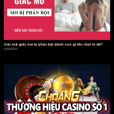
Giải mã giấc mơ bị phản bội đánh con gì khi chơi lô đề?
25/06/2025