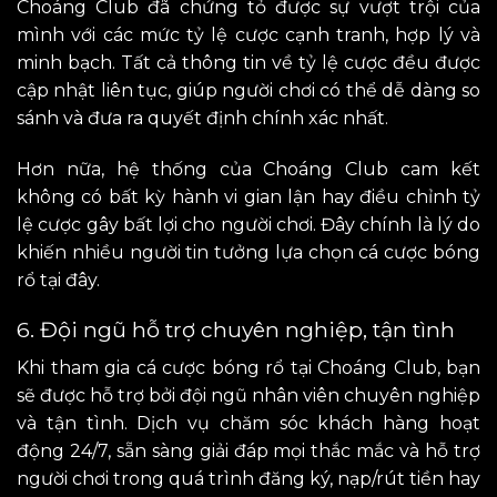
Choáng Club đã chứng tỏ được sự vượt trội của
mình với các mức tỷ lệ cược cạnh tranh, hợp lý và
minh bạch. Tất cả thông tin về tỷ lệ cược đều được
cập nhật liên tục, giúp người chơi có thể dễ dàng so
sánh và đưa ra quyết định chính xác nhất.
Hơn nữa, hệ thống của Choáng Club cam kết
không có bất kỳ hành vi gian lận hay điều chỉnh tỷ
lệ cược gây bất lợi cho người chơi. Đây chính là lý do
khiến nhiều người tin tưởng lựa chọn cá cược bóng
rổ tại đây.
6. Đội ngũ hỗ trợ chuyên nghiệp, tận tình
Khi tham gia cá cược bóng rổ tại Choáng Club, bạn
sẽ được hỗ trợ bởi đội ngũ nhân viên chuyên nghiệp
và tận tình. Dịch vụ chăm sóc khách hàng hoạt
động 24/7, sẵn sàng giải đáp mọi thắc mắc và hỗ trợ
người chơi trong quá trình đăng ký, nạp/rút tiền hay