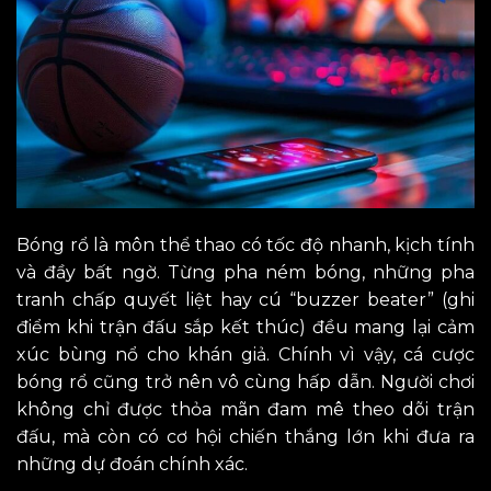
Bóng rổ là môn thể thao có tốc độ nhanh, kịch tính
và đầy bất ngờ. Từng pha ném bóng, những pha
tranh chấp quyết liệt hay cú “buzzer beater” (ghi
điểm khi trận đấu sắp kết thúc) đều mang lại cảm
xúc bùng nổ cho khán giả. Chính vì vậy, cá cược
bóng rổ cũng trở nên vô cùng hấp dẫn. Người chơi
không chỉ được thỏa mãn đam mê theo dõi trận
đấu, mà còn có cơ hội chiến thắng lớn khi đưa ra
những dự đoán chính xác.