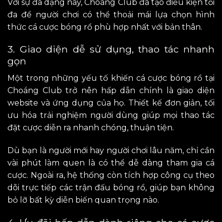
Với sự đa dạng này, Choáng Club đã tạo điều kiện tối
đa để người chơi có thể thoải mái lựa chọn hình
thức cá cược bóng rổ phù hợp nhất với bản thân.
3. Giao diện dễ sử dụng, thao tác nhanh
gọn
Một trong những yếu tố khiến cá cược bóng rổ tại
Choáng Club trở nên hấp dẫn chính là giao diện
website và ứng dụng của họ. Thiết kế đơn giản, tối
ưu hóa trải nghiệm người dùng giúp mọi thao tác
đặt cược diễn ra nhanh chóng, thuận tiện.
Dù bạn là người mới hay người chơi lâu năm, chỉ cần
vài phút làm quen là có thể dễ dàng tham gia cá
cược. Ngoài ra, hệ thống còn tích hợp công cụ theo
dõi trực tiếp các trận đấu bóng rổ, giúp bạn không
bỏ lỡ bất kỳ diễn biến quan trọng nào.