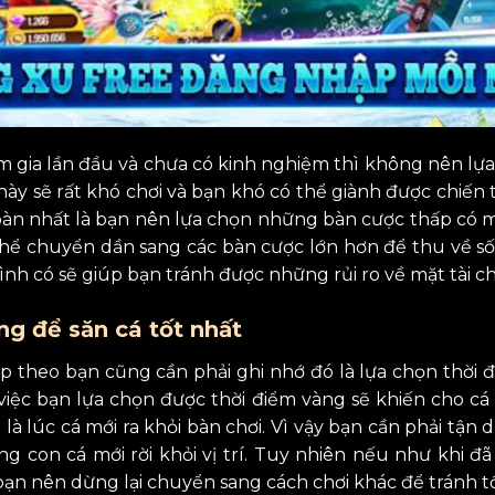
m gia lần đầu và chưa có kinh nghiệm thì không nên lựa
 này sẽ rất khó chơi và bạn khó có thể giành được chiến 
toàn nhất là bạn nên lựa chọn những bàn cược thấp có mứ
thể chuyển dần sang các bàn cược lớn hơn để thu về số 
h có sẽ giúp bạn tránh được những rủi ro về mặt tài ch
̀ng để săn cá tốt nhất
p theo bạn cũng cần phải ghi nhớ đó là lựa chọn thời đ
việc bạn lựa chọn được thời điểm vàng sẽ khiến cho cá 
là lúc cá mới ra khỏi bàn chơi. Vì vậy bạn cần phải tận
 con cá mới rời khỏi vị trí. Tuy nhiên nếu như khi đ
ì bạn nên dừng lại chuyển sang cách chơi khác để tránh t