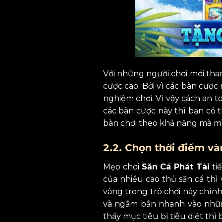
Với những người chơi mới tha
cược cao. Bởi vì các bàn cược
nghiệm chơi. Vì vậy cách an 
các bàn cược này thì bạn có 
bàn chơi theo khả năng mà mìn
2.2. Chọn thời điểm va
Mẹo chơi
Săn Cá Phát Tài
tiế
của nhiều cao thủ săn cá thì 
vàng trong trò chơi này chính 
và ngắm bắn nhanh vào những
thấy mục tiêu bị tiêu diệt th