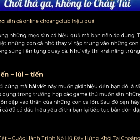
ơi săn cá online choangclub hiệu quả
rong những mẹo săn cá hiệu quả mà bạn nên áp dụng. Th
diệt những con cá nhỏ thay vì tập trung vào những con 
nòng súng liên tụng quay cá. Như vậy thì khả năng trún
́n – lùi – tiến
i cùng mà bài viết này muốn giới thiệu đến bạn đó là săn 
p dụng trong trường hợp các game thủ muốn săn những 
dồn dập vào thân của những con cá lớn. Sau đó bạn hãy 
i cá đã có dấu hiệu yếu đi thì bạn lại tiếp tục bắn dồn 
Tết – Cuộc Hành Trình Nổ Hũ Đầy Hứng Khởi Tại Choán