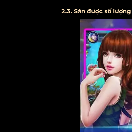
2.3. Săn được số lượng 