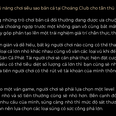
ỹ năng chơi siêu sao bắn cá tại Choáng Club cho tân thủ
g những trò chơi bắn cá đổi thưởng đang được ưa chuộ
phải choáng ngợp trước một không gian vô cùng bắt mắ
y góp phần tạo lên một trải nghiệm giải trí chân thực, t
n giản và dễ hiểu, bất kỳ người chơi nào cũng có thể t
oại cá lớn nhỏ khác nhau cùng vô vàn các loại vũ khi để
i Săn Cá Phát Tài người chơi sẽ cần phải thực hiện đặt c
Nếu có thể tiêu diệt số lượng cá lớn thì bạn cũng sẽ 
a tiền người chơi có thể rút về tài khoản của mình th
o một ván game, người chơi sẽ phải lựa chọn một level
ng nhỏ và số tiền thưởng cũng sẽ nhỏ hơn. Bên cạnh đ
 nhu cầu của mình, súng càng nhỏ thì mức độ sát thươn
bạn nên lựa chọn các loại súng có sức công phá lớn.