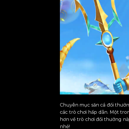
Chuyên mục săn cá đổi thưởn
các trò chơi hấp dẫn. Một t
hơn về trò chơi đổi thưởng nà
nhé!