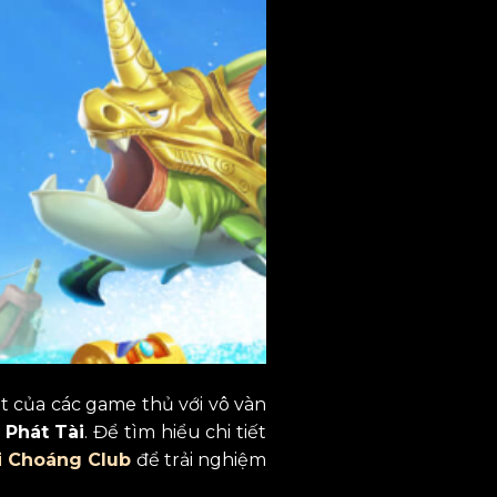
 của các game thủ với vô vàn
 Phát Tài
. Để tìm hiểu chi tiết
ai Choáng Club
để trải nghiệm