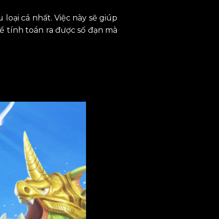
 loại cá nhất. Việc này sẽ giúp
ể tính toán ra được số đạn mà