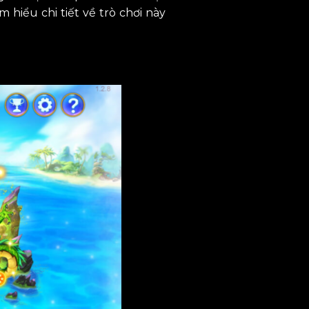
m hiểu chi tiết về trò chơi này