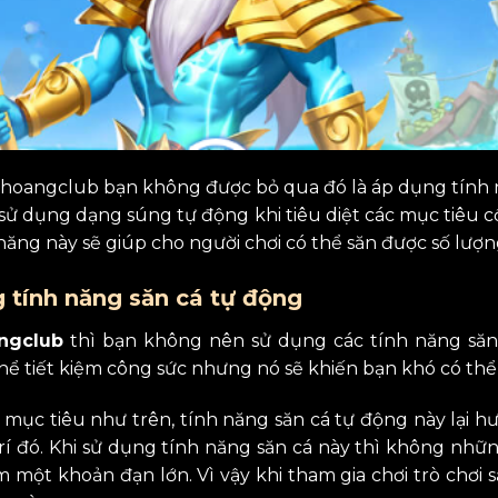
 choangclub bạn không được bỏ qua đó là áp dụng tính 
ể sử dụng dạng súng tự động khi tiêu diệt các mục tiêu 
ăng này sẽ giúp cho người chơi có thể săn được số lượng
 tính năng săn cá tự động
ngclub
thì bạn không nên sử dụng các tính năng săn
thể tiết kiệm công sức nhưng nó sẽ khiến bạn khó có th
mục tiêu như trên, tính năng săn cá tự động này lại 
 trí đó. Khi sử dụng tính năng săn cá này thì không nh
 một khoản đạn lớn. Vì vậy khi tham gia chơi trò chơi s