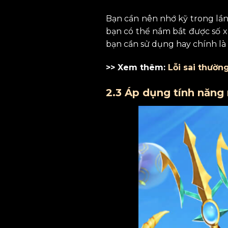
Bạn cần nên nhớ kỹ trong lần đ
bạn có thể nắm bắt được số x
bạn cần sử dụng hay chính là 
>> Xem thêm:
Lỗi sai thườn
2.3 Áp dụng tính năng