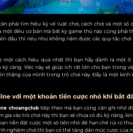
cần phải tìm hiểu kỹ về luật chơi, cách chơi và một số
à một điều cơ bản mà bất kỳ game thủ nào cũng phải th
đến đâu thì nếu như không nắm được các quy tắc chơi
 một cách hiệu quả nhất thì bạn hãy dành ra một ít th
kỹ càng. Việc này sẽ giúp ích rất lớn cho bạn trong vi
iến thắng của mình trong trò chơi này. Đây là một kin
line với một khoản tiền cược nhỏ khi bắt đ
line choangclub
tiếp theo mà bạn cũng cần ghi nhớ đó 
m gia vào trò chơi này thì bạn sẽ chưa có đủ kỹ năng, k
y bạn nên đặt cược một số tiền nhỏ để hạn chế rủi ro th
kinh nghiệm chơi thì bạn có thể tăng dần mức cược của 