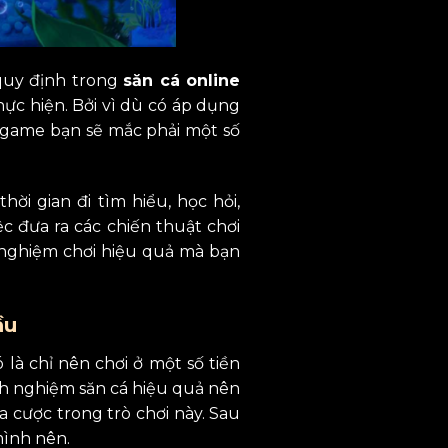
 quy định trong
săn cá online
ực hiện. Bởi vì dù có áp dụng
 game bạn sẽ mắc phải một số
ời gian đi tìm hiểu, học hỏi,
ệc đưa ra các chiến thuật chơi
h nghiệm chơi hiệu quả mà bạn
ầu
là chỉ nên chơi ở một số tiền
inh nghiệm săn cá hiệu quả nên
ua cược trong trò chơi này. Sau
mình nên.