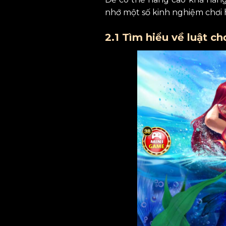
nhớ một số kinh nghiệm chơi 
2.1 Tìm hiểu về luật ch