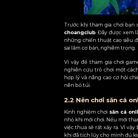
Trước khi tham gia chơi bạn 
choangclub
. Đây được xem l
những chiến thuật cao siêu 
sai lầm cơ bản, nghiêm trọng.
Vì vậy để tham gia chơi game
nghiên cứu trò chơi một cách 
hợp lý và nâng cao cơ hội ch
nên bỏ túi.
2.2 Nên chơi săn cá on
Kinh nghiệm chơi
săn cá on
nhỏ khi mới chơi. Nếu mới tha
việc thua sẽ rất xảy ra. Vì vậ
khi đã tích lũy cho mình đủ 