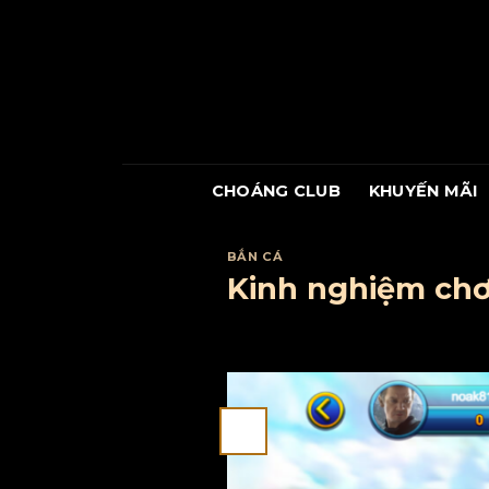
Bỏ
qua
nội
dung
CHOÁNG CLUB
KHUYẾN MÃI
BẮN CÁ
Kinh nghiệm chơ
07
Th8