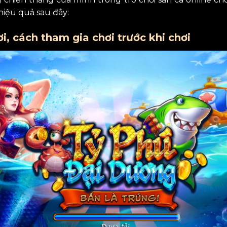
hiệu quả sau đây:
ơi, cách tham gia chơi trước khi chơi