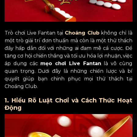
Trò chơi Live Fantan tại
Choáng Club
không chỉ là
một trò giải trí đơn thuần mà còn là một thử thách
đầy hấp dẫn đối với những ai đam mê cá cược. Để
tăng cơ hội chiến thắng và tối ưu hóa lợi nhuận, việc
áp dụng các
mẹo chơi Live Fantan
là vô cùng
quan trọng. Dưới đây là những chiến lược và bí
quyết giúp bạn chinh phục mọi thử thách tại
Choáng Club.
1. Hiểu Rõ Luật Chơi và Cách Thức Hoạt
Động