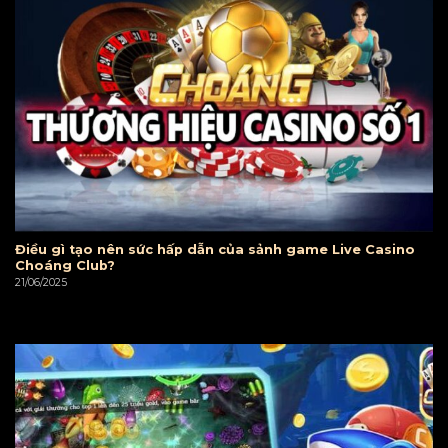
Điều gì tạo nên sức hấp dẫn của sảnh game Live Casino
Choáng Club?
21/06/2025