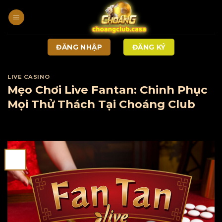
Bỏ
qua
nội
dung
ĐĂNG NHẬP
ĐĂNG KÝ
LIVE CASINO
Mẹo Chơi Live Fantan: Chinh Phục
Mọi Thử Thách Tại Choáng Club
06
Th5