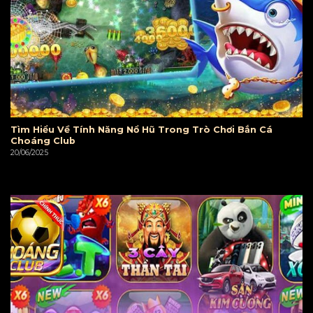
Tìm Hiểu Về Tính Năng Nổ Hũ Trong Trò Chơi Bắn Cá
Choáng Club
20/06/2025