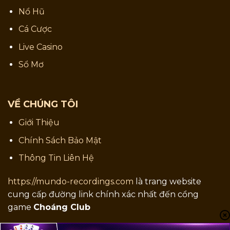
Nổ Hũ
Cá Cược
Live Casino
Sổ Mơ
VỀ CHÚNG TÔI
Giới Thiệu
Chính Sách Bảo Mật
Thông Tin Liên Hệ
https://mundo-recordings.com
là trang website
cung cấp đường link chính xác nhất đến cổng
game
Choáng Club