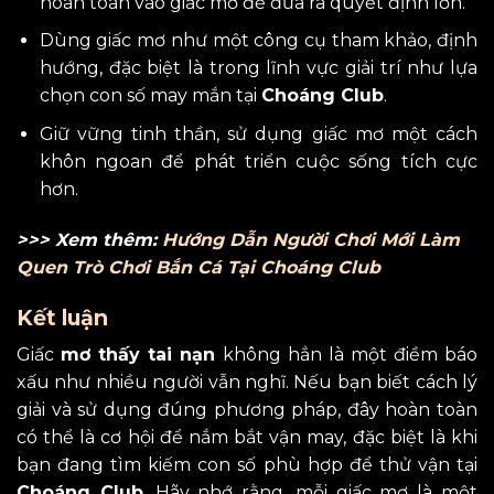
hoàn toàn vào giấc mơ để đưa ra quyết định lớn.
Dùng giấc mơ như một công cụ tham khảo, định
hướng, đặc biệt là trong lĩnh vực giải trí như lựa
chọn con số may mắn tại
Choáng Club
.
Giữ vững tinh thần, sử dụng giấc mơ một cách
khôn ngoan để phát triển cuộc sống tích cực
hơn.
>>> Xem thêm:
Hướng Dẫn Người Chơi Mới Làm
Quen Trò Chơi Bắn Cá Tại Choáng Club
Kết luận
Giấc
mơ thấy tai nạn
không hẳn là một điềm báo
xấu như nhiều người vẫn nghĩ. Nếu bạn biết cách lý
giải và sử dụng đúng phương pháp, đây hoàn toàn
có thể là cơ hội để nắm bắt vận may, đặc biệt là khi
bạn đang tìm kiếm con số phù hợp để thử vận tại
Choáng Club
. Hãy nhớ rằng, mỗi giấc mơ là một