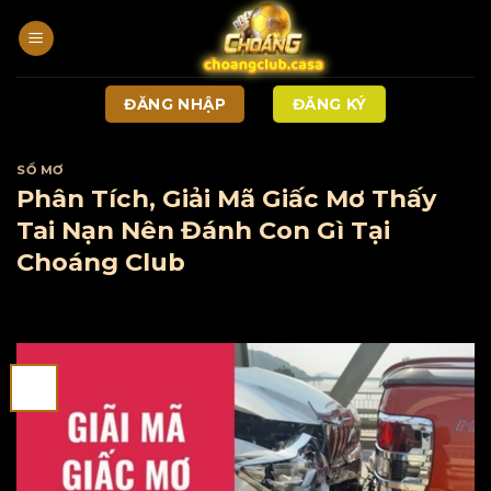
Bỏ
qua
nội
dung
ĐĂNG NHẬP
ĐĂNG KÝ
SỔ MƠ
Phân Tích, Giải Mã Giấc Mơ Thấy
Tai Nạn Nên Đánh Con Gì Tại
Choáng Club
01
Th5