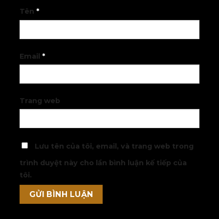
Tên
*
Email
*
Trang web
Lưu tên của tôi, email, và trang web trong
trình duyệt này cho lần bình luận kế tiếp của
tôi.