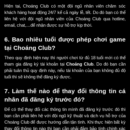
Hiện tại, Choáng Club có một đội ngũ nhân viên chăm sóc 
khách hàng hoạt động 24/7 kể cả ngày lễ, tết. Do đó bạn có thể 
liên hệ với đội ngũ nhân viên của Choáng Club qua hotline, 
email, chat,…để nhận được sự hỗ trợ kịp thời. 
6. Bao nhiêu tuổi được phép chơi game 
tại Choáng Club?
Theo quy định hiện nay thì người chơi từ đủ 18 tuổi mới có thể 
tham gia đăng ký tài khoản tại 
Choáng Club
. Do đó bạn cần 
phải tuân thủ quy định này, nếu tài khoản của bạn không đủ độ 
tuổi thì sẽ không thể đăng ký được. 
7. Làm thế nào để thay đổi thông tin cá 
nhân đã đăng ký trước đó?
Để có thể thay đổi các thông tin mình đã đăng ký trước đó thì 
bạn cần phải liên hệ với đội ngũ kỹ thuật và dịch vụ hỗ trợ của 
Choáng Club để được hướng dẫn tận tình. Khi thực hiện bất kỳ 
thay đổi thông tin nào thì bạn cần phải đảm bảo tính chính xác 