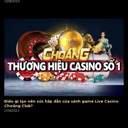
25/06/2025
Điều gì tạo nên sức hấp dẫn của sảnh game Live Casino
Choáng Club?
21/06/2025