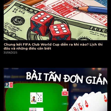
Chung kết FIFA Club World Cup diễn ra khi nào? Lịch thi
đấu và những điều cần biết
30/06/2025