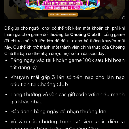
Để giúp cho người chơi có thể tiết kiệm một khoản chi phí khi 
tham gia chơi game đổi thưởng tại
 Choáng Club
 thì cổng game 
đã chi ra một số tiền lớn để đầu tư cho hệ thống khuyến mãi 
này. Cụ thể khi trở thành một thành viên chính thức của Choáng 
Club thì bạn có thể nhận được một số ưu đãi sau đây:
Tặng ngay vào tài khoản game 100k sau khi hoàn
tất đăng ký.
Khuyến mãi gấp 3 lần số tiền nạp cho lần nạp
đầu tiên tại Choáng Club
Tặng thưởng vô vàn các giftcode với nhiều mệnh
giá khác nhau
Báo danh hàng ngày để nhận thưởng lớn
Vô vàn các chương trình, sự kiện khác diễn ra
hàng ngày, hàng tuần tại Choáng Club.