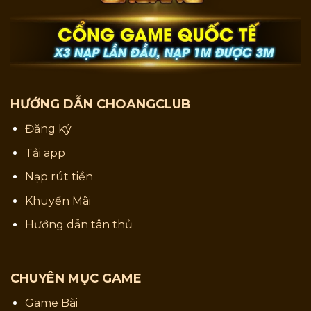
HƯỚNG DẪN CHOANGCLUB
Đăng ký
Tải app
Nạp rút tiền
Khuyến Mãi
Hướng dẫn tân thủ
CHUYÊN MỤC GAME
Game Bài