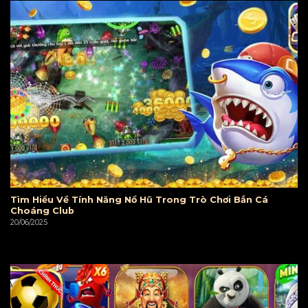
Tìm Hiểu Về Tính Năng Nổ Hũ Trong Trò Chơi Bắn Cá
Choáng Club
20/06/2025