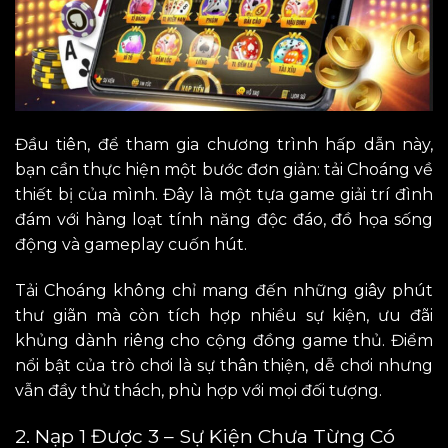
Đầu tiên, để tham gia chương trình hấp dẫn này,
bạn cần thực hiện một bước đơn giản: tải Choáng về
thiết bị của mình. Đây là một tựa game giải trí đình
đám với hàng loạt tính năng độc đáo, đồ họa sống
động và gameplay cuốn hút.
Tải Choáng không chỉ mang đến những giây phút
thư giãn mà còn tích hợp nhiều sự kiện, ưu đãi
khủng dành riêng cho cộng đồng game thủ. Điểm
nổi bật của trò chơi là sự thân thiện, dễ chơi nhưng
vẫn đầy thử thách, phù hợp với mọi đối tượng.
2. Nạp 1 Được 3 – Sự Kiện Chưa Từng Có