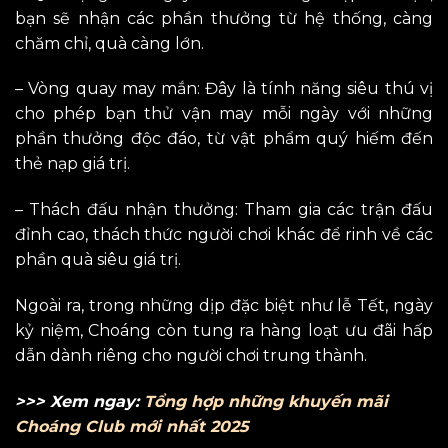
bạn sẽ nhận các phần thưởng từ hệ thống, càng
chăm chỉ, quà càng lớn.
– Vòng quay may mắn: Đây là tính năng siêu thú vị
cho phép bạn thử vận may mỗi ngày với những
phần thưởng độc đáo, từ vật phẩm quý hiếm đến
thẻ nạp giá trị.
– Thách đấu nhận thưởng: Tham gia các trận đấu
đỉnh cao, thách thức người chơi khác để rinh về các
phần quà siêu giá trị.
Ngoài ra, trong những dịp đặc biệt như lễ Tết, ngày
kỷ niệm, Choáng còn tung ra hàng loạt ưu đãi hấp
dẫn dành riêng cho người chơi trung thành.
>>> Xem ngay:
Tổng hợp những khuyến mãi
Choáng Club mới nhất 2025