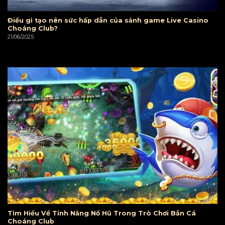
Điều gì tạo nên sức hấp dẫn của sảnh game Live Casino
Choáng Club?
21/06/2025
Tìm Hiểu Về Tính Năng Nổ Hũ Trong Trò Chơi Bắn Cá
Choáng Club