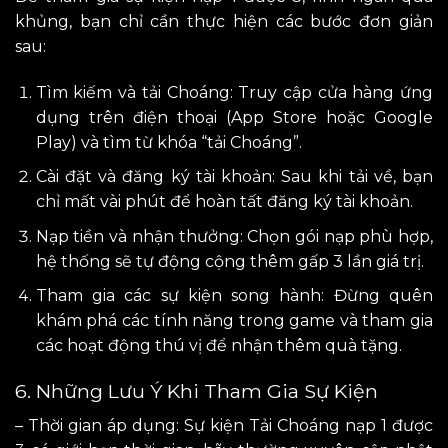
khủng, bạn chỉ cần thực hiện các bước đơn giản
sau:
Tìm kiếm và tải Choáng: Truy cập cửa hàng ứng
dụng trên điện thoại (App Store hoặc Google
Play) và tìm từ khóa “tải Choáng”.
Cài đặt và đăng ký tài khoản: Sau khi tải về, bạn
chỉ mất vài phút để hoàn tất đăng ký tài khoản.
Nạp tiền và nhận thưởng: Chọn gói nạp phù hợp,
hệ thống sẽ tự động cộng thêm gấp 3 lần giá trị.
Tham gia các sự kiện song hành: Đừng quên
khám phá các tính năng trong game và tham gia
các hoạt động thú vị để nhận thêm quà tặng.
6. Những Lưu Ý Khi Tham Gia Sự Kiện
– Thời gian áp dụng: Sự kiện Tải Choáng nạp 1 được