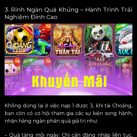
3. Rinh Ngàn Quà Khủng – Hành Trình Trải
Nghiệm Đỉnh Cao
Không dừng lại ở việc nạp 1 được 3, khi tải Choáng,
bạn còn có cơ hội tham gia các sự kiện song hành,
nhận hàng ngàn phần quà giá trị như:
– Quà tặng mỗi ngày: Chỉ cần đăng nhập liên tục,