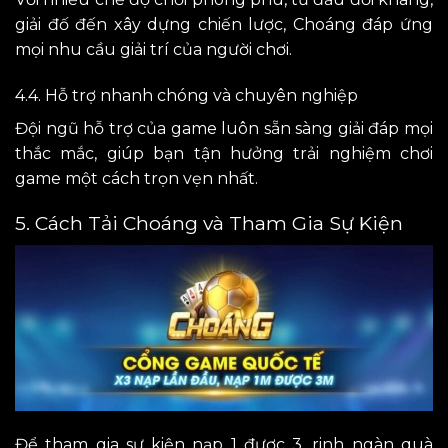
giải đố đến xây dựng chiến lược, Choáng đáp ứng
mọi nhu cầu giải trí của người chơi.
4.4. Hỗ trợ nhanh chóng và chuyên nghiệp
Đội ngũ hỗ trợ của game luôn sẵn sàng giải đáp mọi
thắc mắc, giúp bạn tận hưởng trải nghiệm chơi
game một cách trọn vẹn nhất.
5. Cách Tải Choáng và Tham Gia Sự Kiện
Để tham gia sự kiện nạp 1 được 3, rinh ngàn quà