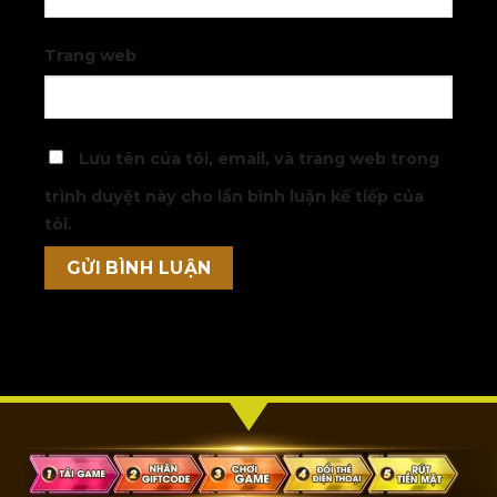
Trang web
Lưu tên của tôi, email, và trang web trong
trình duyệt này cho lần bình luận kế tiếp của
tôi.