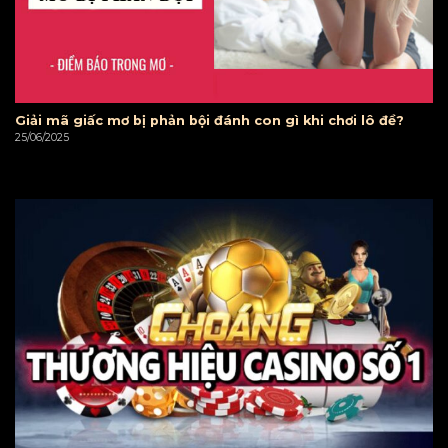
Giải mã giấc mơ bị phản bội đánh con gì khi chơi lô đề?
25/06/2025