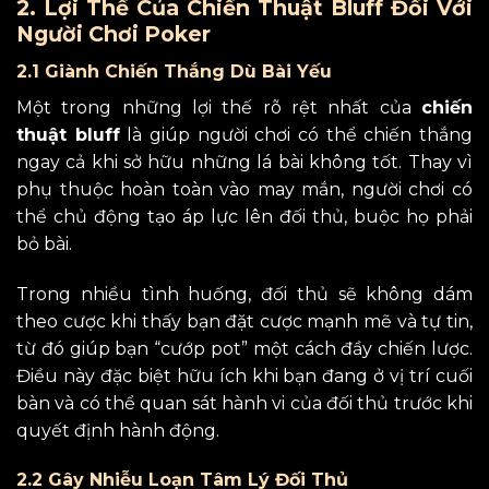
2. Lợi Thế Của Chiến Thuật Bluff Đối Với
Người Chơi Poker
2.1 Giành Chiến Thắng Dù Bài Yếu
Một trong những lợi thế rõ rệt nhất của
chiến
thuật bluff
là giúp người chơi có thể chiến thắng
ngay cả khi sở hữu những lá bài không tốt. Thay vì
phụ thuộc hoàn toàn vào may mắn, người chơi có
thể chủ động tạo áp lực lên đối thủ, buộc họ phải
bỏ bài.
Trong nhiều tình huống, đối thủ sẽ không dám
theo cược khi thấy bạn đặt cược mạnh mẽ và tự tin,
từ đó giúp bạn “cướp pot” một cách đầy chiến lược.
Điều này đặc biệt hữu ích khi bạn đang ở vị trí cuối
bàn và có thể quan sát hành vi của đối thủ trước khi
quyết định hành động.
2.2 Gây Nhiễu Loạn Tâm Lý Đối Thủ