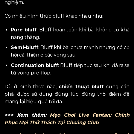
nghiệm.
Có nhiều hình thức bluff khác nhau như:
Pure bluff
: Bluff hoàn toàn khi bài không có khả
năng thắng.
Semi-bluff
: Bluff khi bài chưa mạnh nhưng có cơ
hội cải thiện ở các vòng sau.
Continuation bluff
: Bluff tiếp tục sau khi đã raise
từ vòng pre-flop.
Dù ở hình thức nào,
chiến thuật bluff
cũng cần
phải được sử dụng đúng lúc, đúng thời điểm để
mang lại hiệu quả tối đa.
>>> Xem thêm:
Mẹo Chơi Live Fantan: Chinh
Phục Mọi Thử Thách Tại Choáng Club