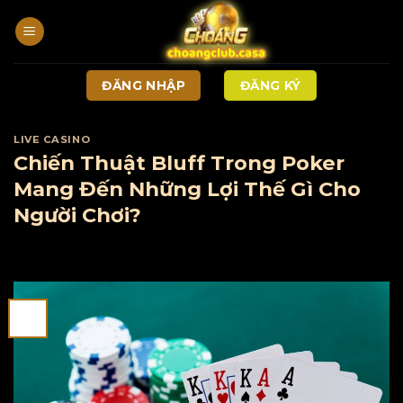
Bỏ
qua
nội
dung
ĐĂNG NHẬP
ĐĂNG KÝ
LIVE CASINO
Chiến Thuật Bluff Trong Poker
Mang Đến Những Lợi Thế Gì Cho
Người Chơi?
02
Th6