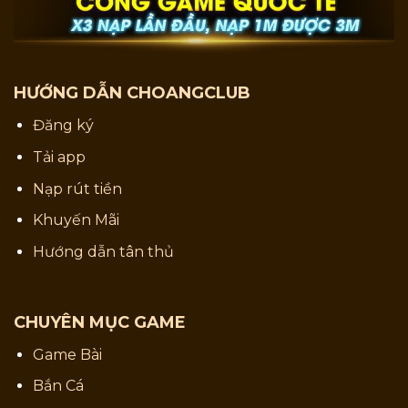
HƯỚNG DẪN CHOANGCLUB
Đăng ký
Tải app
Nạp rút tiền
Khuyến Mãi
Hướng dẫn tân thủ
CHUYÊN MỤC GAME
Game Bài
Bắn Cá