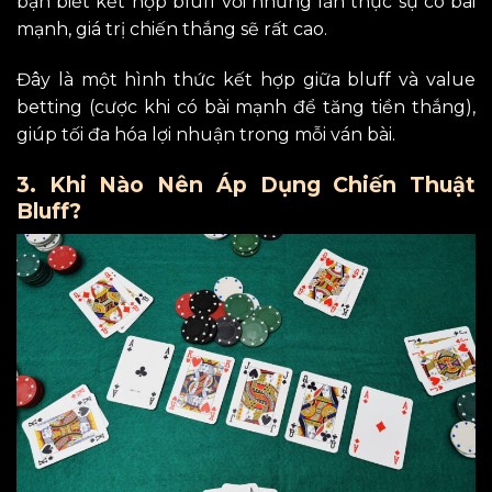
bạn biết kết hợp bluff với những lần thực sự có bài
mạnh, giá trị chiến thắng sẽ rất cao.
Đây là một hình thức kết hợp giữa bluff và value
betting (cược khi có bài mạnh để tăng tiền thắng),
giúp tối đa hóa lợi nhuận trong mỗi ván bài.
3. Khi Nào Nên Áp Dụng Chiến Thuật
Bluff?