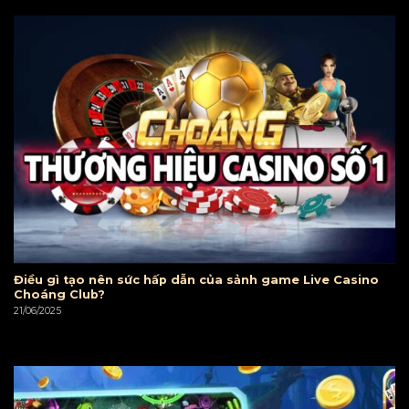
Điều gì tạo nên sức hấp dẫn của sảnh game Live Casino
Choáng Club?
21/06/2025