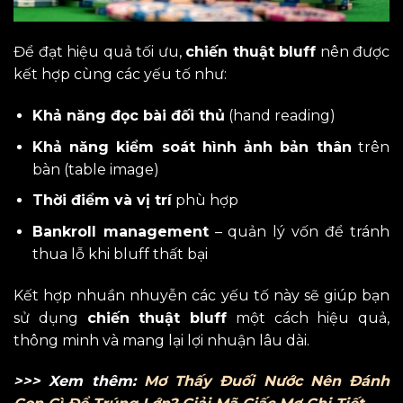
Để đạt hiệu quả tối ưu,
chiến thuật bluff
nên được
kết hợp cùng các yếu tố như:
Khả năng đọc bài đối thủ
(hand reading)
Khả năng kiểm soát hình ảnh bản thân
trên
bàn (table image)
Thời điểm và vị trí
phù hợp
Bankroll management
– quản lý vốn để tránh
thua lỗ khi bluff thất bại
Kết hợp nhuần nhuyễn các yếu tố này sẽ giúp bạn
sử dụng
chiến thuật bluff
một cách hiệu quả,
thông minh và mang lại lợi nhuận lâu dài.
>>> Xem thêm:
Mơ Thấy Đuối Nước Nên Đánh