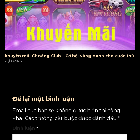
Khuyến mãi Choáng Club – Cơ hội vàng dành cho cược thủ
20/06/2025
Để lại một bình luận
Email của bạn sẽ không được hiển thị công
khai.
Các trường bắt buộc được đánh dấu
*
Bình luận
*