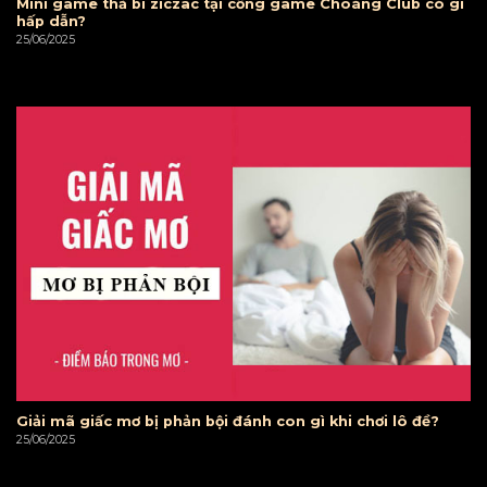
Mini game thả bi ziczac tại cổng game Choáng Club có gì
hấp dẫn?
25/06/2025
Giải mã giấc mơ bị phản bội đánh con gì khi chơi lô đề?
25/06/2025