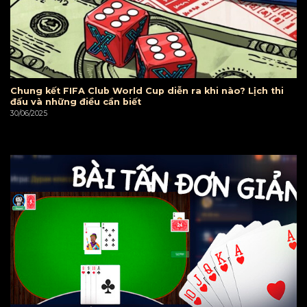
Chung kết FIFA Club World Cup diễn ra khi nào? Lịch thi
đấu và những điều cần biết
30/06/2025