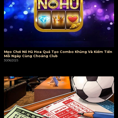
Mẹo Chơi Nổ Hũ Hoa Quả Tạo Combo Khủng Và Kiếm Tiền
Mỗi Ngày Cùng Choáng Club
30/06/2025