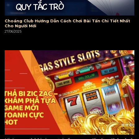
Choáng Club Hướng Dẫn Cách Chơi Bài Tấn Chi Tiết Nhất
Cho Người Mới
27/06/2025