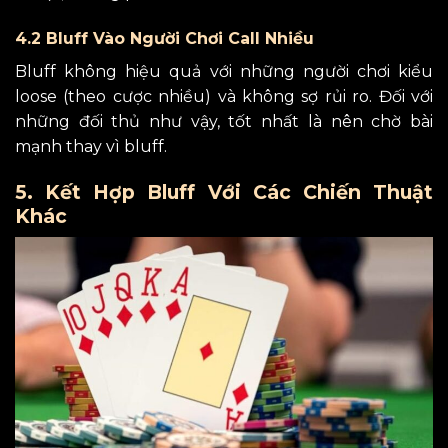
4.2 Bluff Vào Người Chơi Call Nhiều
Bluff không hiệu quả với những người chơi kiểu
loose (theo cược nhiều) và không sợ rủi ro. Đối với
những đối thủ như vậy, tốt nhất là nên chờ bài
mạnh thay vì bluff.
5. Kết Hợp Bluff Với Các Chiến Thuật
Khác