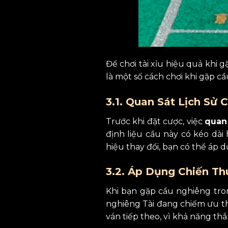
Để chơi tài xỉu hiệu quả khi 
là một số cách chơi khi gặp cầ
3.1. Quan Sát Lịch Sử 
Trước khi đặt cược, việc
quan 
định liệu cầu này có kéo dài
hiệu thay đổi, bạn có thể áp 
3.2. Áp Dụng Chiến T
Khi bạn gặp cầu nghiêng tron
nghiêng Tài đang chiếm ưu th
ván tiếp theo, vì khả năng thắ