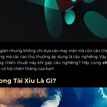
đơn giản nhưng không chỉ dựa vào may mắn mà còn cần chi
ng mà các cao thủ thường áp dụng là cầu nghiêng. Vậ
ụng chiến thuật này khi gặp cầu nghiêng? Hãy cùng
c
o cơ hội chiến thắng của bạn!
ong Tài Xỉu Là Gì?