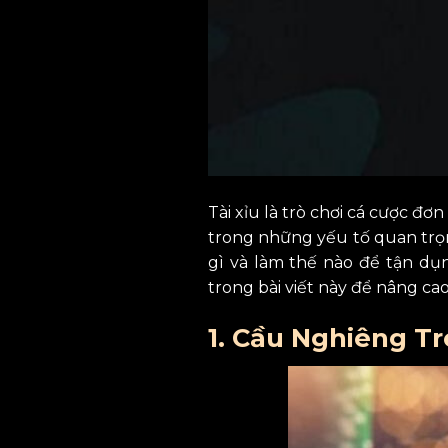
Tài xỉu là trò chơi cá cược 
trong những yếu tố quan trọ
gì và làm thế nào để tận d
trong bài viết này để nâng ca
1. Cầu Nghiêng Tr