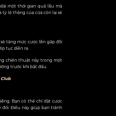
dài một thời gian quá lâu mà
 tỷ lệ thắng của cửa còn lại sẽ
n sẽ tăng mức cược lên gấp đôi
ếp tục diễn ra.
g chiến thuật này trong một
lưỡng trước khi bắt đầu.
 Club
êng. Bạn có thể chỉ đặt cược
 đổi. Điều này giúp bạn tránh