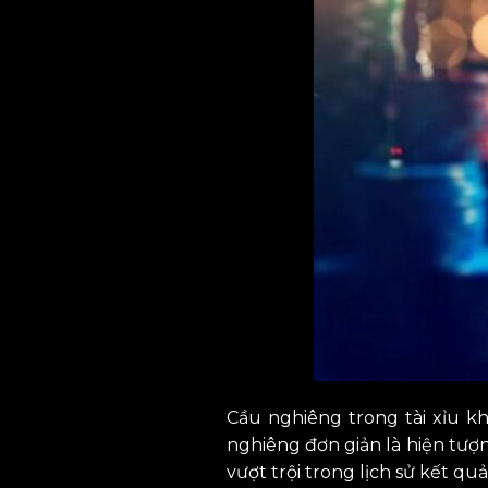
Cầu nghiêng trong tài xỉu k
nghiêng đơn giản là hiện tượn
vượt trội trong lịch sử kết quả