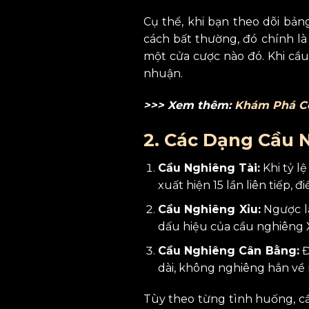
Cụ thể, khi bạn theo dõi bản
cách bất thường, đó chính l
một cửa cược nào đó. Khi cầu
nhuận.
>>> Xem thêm:
Khám Phá Cô
2. Các Dạng Cầu 
Cầu Nghiêng Tài:
Khi tỷ lệ
xuất hiện 15 lần liên tiếp,
Cầu Nghiêng Xỉu:
Ngược lại
dấu hiệu của cầu nghiêng 
Cầu Nghiêng Cân Bằng:
Đ
dài, không nghiêng hẳn về
Tùy theo từng tình huống, cầu