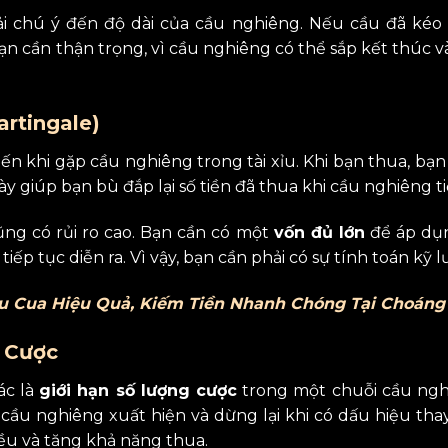
i chú ý đến độ dài của cầu nghiêng. Nếu cầu đã kéo 
n cần thận trọng, vì cầu nghiêng có thể sắp kết thúc và
artingale)
ến khi gặp cầu nghiêng trong tài xỉu. Khi bạn thua, bạ
ày giúp bạn bù đắp lại số tiền đã thua khi cầu nghiêng ti
ũng có rủi ro cao. Bạn cần có một
vốn đủ lớn
để áp dụn
tiếp tục diễn ra. Vì vậy, bạn cần phải có sự tính toán kỹ 
u Cua Hiệu Quả, Kiếm Tiền Nhanh Chóng Tại Choáng
g Cược
ác là
giới hạn số lượng cược
trong một chuỗi cầu nghi
 cầu nghiêng xuất hiện và dừng lại khi có dấu hiệu thay
ều và tăng khả năng thua.