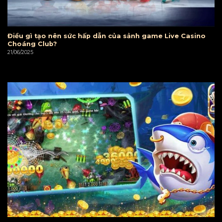
Điều gì tạo nên sức hấp dẫn của sảnh game Live Casino
Choáng Club?
21/06/2025