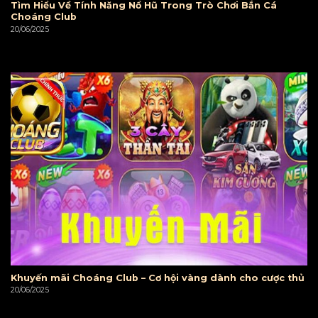
Tìm Hiểu Về Tính Năng Nổ Hũ Trong Trò Chơi Bắn Cá
Choáng Club
20/06/2025
Khuyến mãi Choáng Club – Cơ hội vàng dành cho cược thủ
20/06/2025