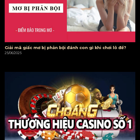
Giải mã giấc mơ bị phản bội đánh con gì khi chơi lô đề?
25/06/2025