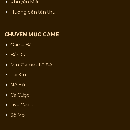
Khuyến Mãi
Hướng dẫn tân thủ
CHUYÊN MỤC GAME
Game Bài
Bắn Cá
Mini Game - Lô Đề
Tài Xỉu
Nổ Hũ
Cá Cược
Live Casino
Sổ Mơ