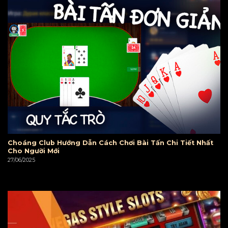
Choáng Club Hướng Dẫn Cách Chơi Bài Tấn Chi Tiết Nhất
Cho Người Mới
27/06/2025