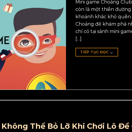
Mini game Choáng Club k
còn là một thiên đường
khoảnh khắc khó quên. 
Choáng để khám phá nhữ
chỉ có tại sảnh mini gam
[…]
TIẾP TỤC ĐỌC
→
Không Thể Bỏ Lỡ Khi Chơi Lô Đề