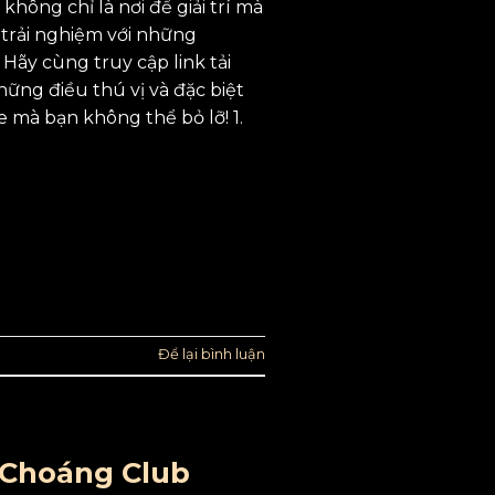
hông chỉ là nơi để giải trí mà
 trải nghiệm với những
Hãy cùng truy cập link tải
ng điều thú vị và đặc biệt
e mà bạn không thể bỏ lỡ! 1.
Để lại bình luận
 Choáng Club