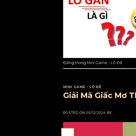
Đăng trong
Mini Game - Lô Đề
MINI GAME - LÔ ĐỀ
Giải Mã Giấc Mơ 
POSTED ON
05/12/2024
BY
05