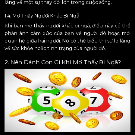
lắng về một sự thay đổi lớn trong cuộc sống.
1.4. Mơ Thấy Người Khác Bị Ngã
Khi bạn mơ thấy người khác bị ngã, điều này có thể
phản ánh cảm xúc của bạn về người đó hoặc mối
quan hệ giữa hai người. Nó có thể biểu thị sự lo lắng
về sức khỏe hoặc tình trạng của người đó.
2. Nên Đánh Con Gì Khi Mơ Thấy Bị Ngã?