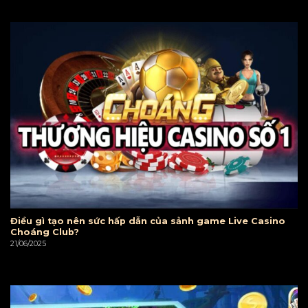
Điều gì tạo nên sức hấp dẫn của sảnh game Live Casino
Choáng Club?
21/06/2025