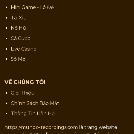
Mini Game - Lô Đề
Tài Xỉu
Nổ Hũ
Cá Cược
Live Casino
Sổ Mơ
VỀ CHÚNG TÔI
Giới Thiệu
Chính Sách Bảo Mật
Thông Tin Liên Hệ
https://mundo-recordings.com
là trang website