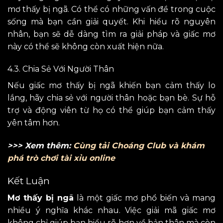
mơ thấy bị ngã. Có thể có những vấn đề trong cuộc
sống mà bạn cần giải quyết. Khi hiểu rõ nguyên
nhân, bạn sẽ dễ dàng tìm ra giải pháp và giấc mơ
này có thể sẽ không còn xuất hiện nữa.
4.3. Chia Sẻ Với Người Thân
Nếu giấc mơ thấy bị ngã khiến bạn cảm thấy lo
lắng, hãy chia sẻ với người thân hoặc bạn bè. Sự hỗ
trợ và động viên từ họ có thể giúp bạn cảm thấy
yên tâm hơn.
>>> Xem thêm:
Cùng tải Choáng Club và khám
phá trò chơi tài xỉu online
Kết Luận
Mơ thấy bị ngã
là một giấc mơ phổ biến và mang
nhiều ý nghĩa khác nhau. Việc giải mã giấc mơ
không chỉ giúp bạn hiểu rõ hơn về bản thân mà còn