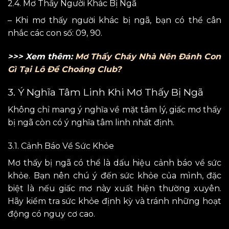
2.4. Mơ Thấy Người Khác Bị Ngã
– Khi mơ thấy người khác bị ngã, bạn có thể cân
nhắc các con số: 09, 90.
>>> Xem thêm:
Mơ Thấy Cháy Nhà Nên Đánh Con
Gì Tại Lô Đề Choáng Club?
3. Ý Nghĩa Tâm Linh Khi Mơ Thấy Bị Ngã
Không chỉ mang ý nghĩa về mặt tâm lý, giấc mơ thấy
bị ngã còn có ý nghĩa tâm linh nhất định.
3.1. Cảnh Báo Về Sức Khỏe
Mơ thấy bị ngã có thể là dấu hiệu cảnh báo về sức
khỏe. Bạn nên chú ý đến sức khỏe của mình, đặc
biệt là nếu giấc mơ này xuất hiện thường xuyên.
Hãy kiểm tra sức khỏe định kỳ và tránh những hoạt
động có nguy cơ cao.