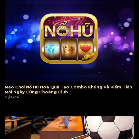
Mẹo Chơi Nổ Hũ Hoa Quả Tạo Combo Khủng Và Kiếm Tiền
Mỗi Ngày Cùng Choáng Club
30/06/2025