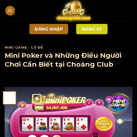
Bỏ
qua
nội
dung
ĐĂNG NHẬP
ĐĂNG KÝ
MINI GAME - LÔ ĐỀ
Mini Poker và Những Điều Người
Chơi Cần Biết tại Choáng Club
15
Th12