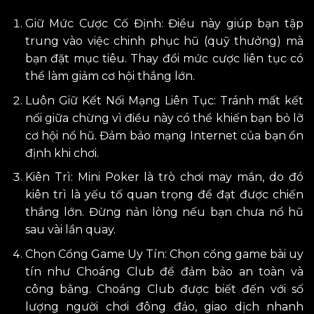
Giữ Mức Cược Cố Định: Điều này giúp bạn tập
trung vào việc chinh phục hũ (quỹ thưởng) mà
bạn đặt mục tiêu. Thay đổi mức cược liên tục có
thể làm giảm cơ hội thắng lớn.
Luôn Giữ Kết Nối Mạng Liên Tục: Tránh mất kết
nối giữa chừng vì điều này có thể khiến bạn bỏ lỡ
cơ hội nổ hũ. Đảm bảo mạng Internet của bạn ổn
định khi chơi.
Kiên Trì: Mini Poker là trò chơi may mắn, do đó
kiên trì là yếu tố quan trọng để đạt được chiến
thắng lớn. Đừng nản lòng nếu bạn chưa nổ hũ
sau vài lần quay.
Chọn Cổng Game Uy Tín: Chọn cổng game bài uy
tín như Choáng Club để đảm bảo an toàn và
công bằng. Choáng Club được biết đến với số
lượng người chơi đông đảo, giao dịch nhanh