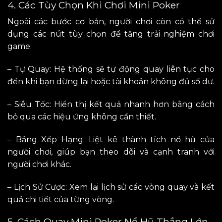
4. Các Tùy Chọn Khi Chơi Mini Poker
Ngoài các bước cơ bản, người chơi còn có thể sử
dụng các nút tùy chọn để tăng trải nghiệm chơi
game:
– Tự Quay: Hệ thống sẽ tự động quay liên tục cho
đến khi bạn dừng lại hoặc tài khoản không đủ số dư.
– Siêu Tốc: Hiển thị kết quả nhanh hơn bằng cách
bỏ qua các hiệu ứng không cần thiết.
– Bảng Xếp Hạng: Liệt kê thành tích nổ hũ của
người chơi, giúp bạn theo dõi và cạnh tranh với
người chơi khác.
– Lịch Sử Cược: Xem lại lịch sử các vòng quay và kết
quả chi tiết của từng vòng.
5. Cách Quay Mini Poker Nổ Hũ Thắng Lớn