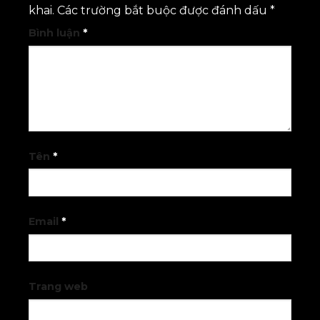
khai.
Các trường bắt buộc được đánh dấu
*
Bình luận
*
Tên
*
Email
*
Trang web