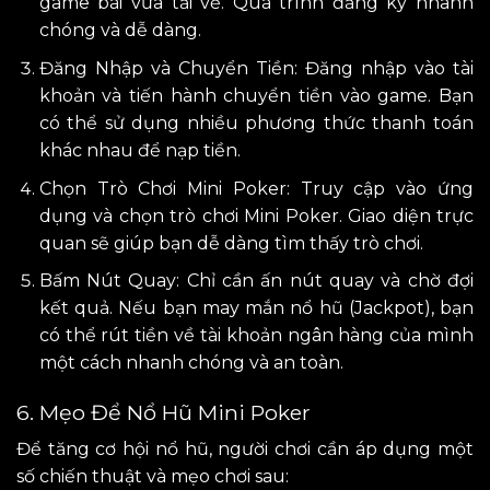
game bài vừa tải về. Quá trình đăng ký nhanh
chóng và dễ dàng.
Đăng Nhập và Chuyển Tiền: Đăng nhập vào tài
khoản và tiến hành chuyển tiền vào game. Bạn
có thể sử dụng nhiều phương thức thanh toán
khác nhau để nạp tiền.
Chọn Trò Chơi Mini Poker: Truy cập vào ứng
dụng và chọn trò chơi Mini Poker. Giao diện trực
quan sẽ giúp bạn dễ dàng tìm thấy trò chơi.
Bấm Nút Quay: Chỉ cần ấn nút quay và chờ đợi
kết quả. Nếu bạn may mắn nổ hũ (Jackpot), bạn
có thể rút tiền về tài khoản ngân hàng của mình
một cách nhanh chóng và an toàn.
6. Mẹo Để Nổ Hũ Mini Poker
Để tăng cơ hội nổ hũ, người chơi cần áp dụng một
số chiến thuật và mẹo chơi sau: