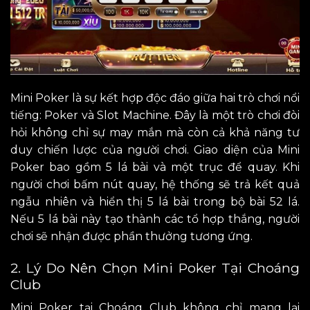
Mini Poker là sự kết hợp độc đáo giữa hai trò chơi nổi
tiếng: Poker và Slot Machine. Đây là một trò chơi đòi
hỏi không chỉ sự may mắn mà còn cả khả năng tư
duy chiến lược của người chơi. Giao diện của Mini
Poker bao gồm 5 lá bài và một trục để quay. Khi
người chơi bấm nút quay, hệ thống sẽ trả kết quả
ngẫu nhiên và hiển thị 5 lá bài trong bộ bài 52 lá.
Nếu 5 lá bài này tạo thành các tổ hợp thắng, người
chơi sẽ nhận được phần thưởng tương ứng.
2. Lý Do Nên Chọn Mini Poker Tại Choáng
Club
Mini Poker tại Choáng Club không chỉ mang lại