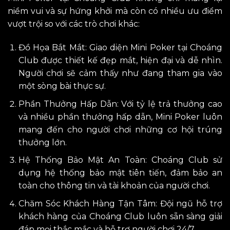
niềm vui và sự hứng khởi mà còn có nhiều ưu điểm
vượt trội so với các trò chơi khác:
Đồ Họa Bắt Mắt: Giao diện Mini Poker tại Choáng
Club được thiết kế đẹp mắt, hiện đại và dễ nhìn.
Người chơi sẽ cảm thấy như đang tham gia vào
một sòng bài thực sự.
Phần Thưởng Hấp Dẫn: Với tỷ lệ trả thưởng cao
và nhiều phần thưởng hấp dẫn, Mini Poker luôn
mang đến cho người chơi những cơ hội trúng
thưởng lớn.
Hệ Thống Bảo Mật An Toàn: Choáng Club sử
dụng hệ thống bảo mật tiên tiến, đảm bảo an
toàn cho thông tin và tài khoản của người chơi.
Chăm Sóc Khách Hàng Tận Tâm: Đội ngũ hỗ trợ
khách hàng của Choáng Club luôn sẵn sàng giải
đáp mọi thắc mắc và hỗ trợ người chơi 24/7.