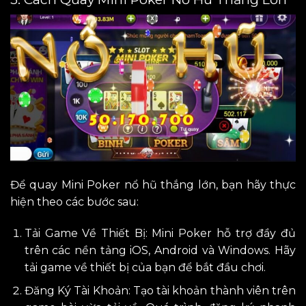
Để quay Mini Poker nổ hũ thắng lớn, bạn hãy thực
hiện theo các bước sau:
Tải Game Về Thiết Bị: Mini Poker hỗ trợ đầy đủ
trên các nền tảng iOS, Android và Windows. Hãy
tải game về thiết bị của bạn để bắt đầu chơi.
Đăng Ký Tài Khoản: Tạo tài khoản thành viên trên