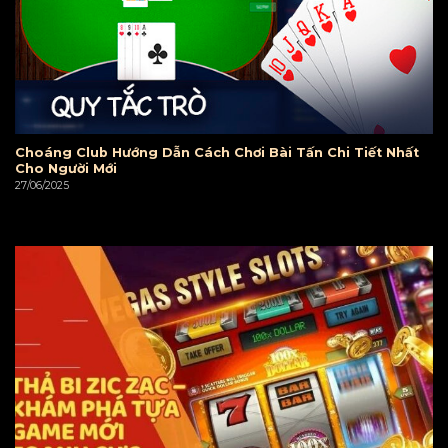
Choáng Club Hướng Dẫn Cách Chơi Bài Tấn Chi Tiết Nhất
Cho Người Mới
27/06/2025