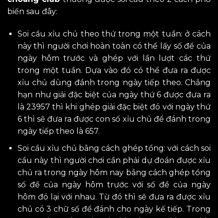
biến sau đây:
Soi cầu xỉu chủ theo thứ trong một tuần: ở cách
này thì người chơi hoàn toàn có thể lấy số đề của
ngày hôm trước và ghép với lần lượt các thứ
trong một tuần. Dựa vào đó có thể đưa ra được
xỉu chủ dùng đánh trong ngày tiếp theo. Chẳng
hạn như giải đặc biệt của ngày thứ 6 được đưa ra
là 23957 thì khi ghép giải đặc biệt đó với ngày thứ
6 thì sẽ đưa ra được con số xỉu chủ để đánh trong
ngày tiếp theo là 657.
Soi cầu xỉu chủ bằng cách ghép tổng: với cách soi
cầu này thì người chơi cần phải dự đoán được xỉu
chủ ra trong ngày hôm nay bằng cách ghép tổng
số đề của ngày hôm trước với số đề của ngày
hôm đó lại với nhau. Từ đó thì sẽ đưa ra được xỉu
chủ có 3 chữ số để đánh cho ngày kế tiếp. Trong