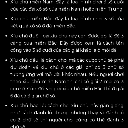
Xỉu chủ miền Nam: đây là loại hình chơi 3 số cuối
của các đài xổ số của miền Nam hoặc miền Trung.
Xỉu chủ miền Bắc: đây là loại hình chơi 3 số của
kết quả xổ số ở đài miền Bắc.
Xỉu chủ đuôi: loại xỉu chủ này còn được gọi là đề 3
càng của miền Bắc. Đây được xem là cách tấn
công vào 3 số cuối của các giải khác lạ ỏ mỗi đài.
Xỉu chủ đầu: là cách chơi mà các cược thủ sẽ phải
dự đoán về xỉu chủ ở các giải chỉ có 3 chữ số
tương ứng với mỗi đài khác nhau. Nếu người chơi
theo xỉu chủ miền Nam thi chỉ có giải 7 mới có 3
con số. Còn đối với giải xỉu chủ miền Bắc thì ở giải
6 đã có 3 giải chữ số.
Xỉu chủ bao lô
:
cách chơi xỉu chủ này gần giống
như cách đánh lô chung nhưng thay vì đánh lô
có 2 chữ số thì người chơi cũng có thể đánh 3
chữ số.