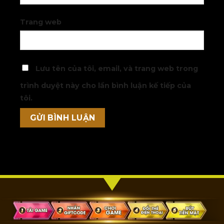
Trang web
Lưu tên của tôi, email, và trang web trong
trình duyệt này cho lần bình luận kế tiếp của
tôi.