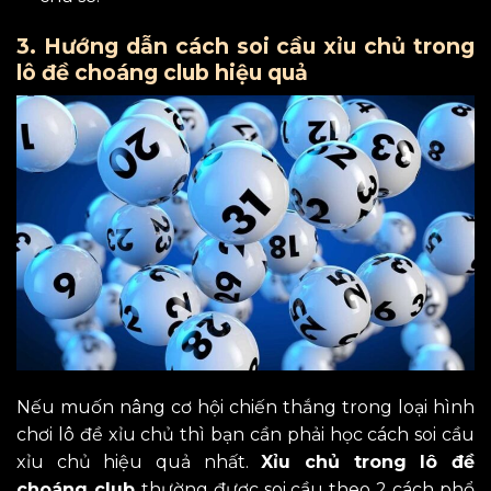
3. Hướng dẫn cách soi cầu xỉu chủ trong
lô đề choáng club hiệu quả
Nếu muốn nâng cơ hội chiến thắng trong loại hình
chơi lô đề xỉu chủ thì bạn cần phải học cách soi cầu
xỉu chủ hiệu quả nhất.
Xỉu chủ trong lô đề
choáng club
thường được soi cầu theo 2 cách phổ