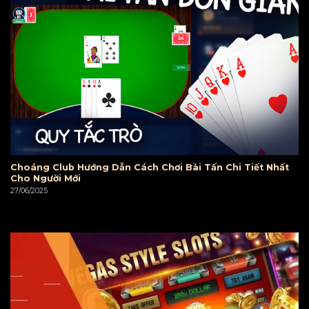
Choáng Club Hướng Dẫn Cách Chơi Bài Tấn Chi Tiết Nhất
Cho Người Mới
27/06/2025