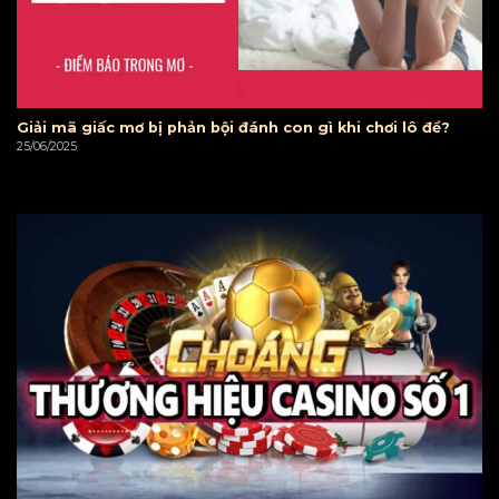
Giải mã giấc mơ bị phản bội đánh con gì khi chơi lô đề?
25/06/2025