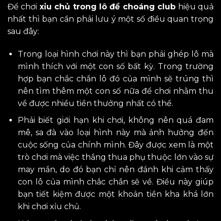
Để chơi
xỉu chủ trong lô đề choáng club
hiệu quả
nhất thì bạn cần phải lưu ý một số điều quan trọng
sau đây:
Trong loại hình chơi này thì bạn phải ghép lô mà
mình thích với một con số bất kỳ. Trong trường
hợp bạn chắc chắn lô đó của mình sẽ trúng thì
nên tìm thêm một con số nữa để chơi nhằm thu
về được nhiều tiền thưởng nhất có thể.
Phải biết giới hạn khi chơi, không nên quá đam
mê, sa đà vào loại hình này mà ảnh hưởng đến
cuộc sống của chính mình. Đây được xem là một
trò chơi mà việc thắng thua phụ thuộc lớn vào sự
may mắn, do đó bạn chỉ nên đánh khi cảm thấy
con lô của mình chắc chắn sẽ về. Điều này giúp
bạn tiết kiệm được một khoản tiền kha khá lớn
khi chơi xỉu chủ.