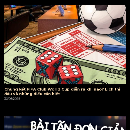
Chung kết FIFA Club World Cup diễn ra khi nào? Lịch thi
đấu và những điều cần biết
30/06/2025