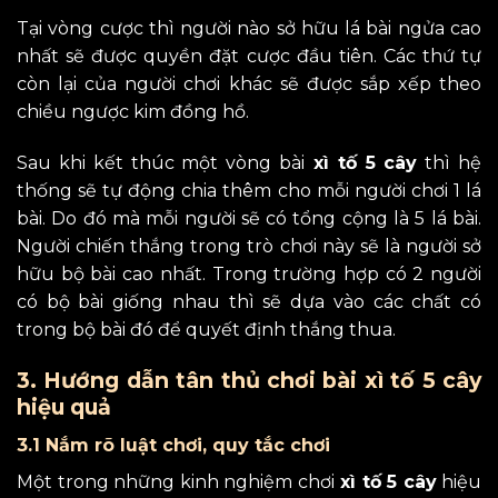
Tại vòng cược thì người nào sở hữu lá bài ngửa cao
nhất sẽ được quyền đặt cược đầu tiên. Các thứ tự
còn lại của người chơi khác sẽ được sắp xếp theo
chiều ngược kim đồng hồ.
Sau khi kết thúc một vòng bài
xì tố 5 cây
thì hệ
thống sẽ tự động chia thêm cho mỗi người chơi 1 lá
bài. Do đó mà mỗi người sẽ có tổng cộng là 5 lá bài.
Người chiến thắng trong trò chơi này sẽ là người sở
hữu bộ bài cao nhất. Trong trường hợp có 2 người
có bộ bài giống nhau thì sẽ dựa vào các chất có
trong bộ bài đó để quyết định thắng thua.
3. Hướng dẫn tân thủ chơi bài xì tố 5 cây
hiệu quả
3.1 Nắm rõ luật chơi, quy tắc chơi
Một trong những kinh nghiệm chơi
xì tố 5 cây
hiệu