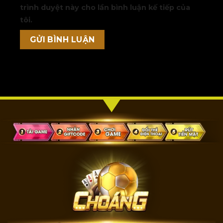
trình duyệt này cho lần bình luận kế tiếp của
tôi.