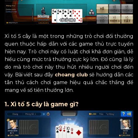
Xì tố 5 cây là một trong những trò chơi đổi thưởng
quen thuộc hấp dẫn với các game thủ trực tuyến
hiện nay. Trò chơi này có luật chơi khá đơn giản, dễ
hiểu cùng mức trả thưởng cực kỳ lớn. Đó cũng là lý
do mà trò chơi này thu hút nhiều người chơi đến
vậy. Bài viết sau đây
choang club
sẽ hướng dẫn các
tân thủ cách chơi game hiệu quả chắc thắng để
mang về số tiền thưởng lớn.
1. Xì tố 5 cây là game gì?