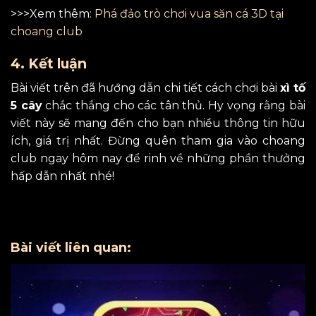
>>>Xem thêm:
Phá đảo trò chơi vua săn cá 3D tại
choang club
4. Kết luận
Bài viết trên đã hướng dẫn chi tiết cách chơi bài
xì tố
5 cây
chắc thắng cho các tân thủ. Hy vọng rằng bài
viết này sẽ mang đến cho bạn nhiều thông tin hữu
ích, giá trị nhất. Đừng quên tham gia vào choang
club ngay hôm nay để rinh về những phần thưởng
hấp dẫn nhất nhé!
Bài viết liên quan: