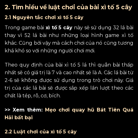
2. Tìm hiểu về luật chơi của bài xì tố 5 cây
2.1 Nguyên tắc chơi xì tố 5 cây
Trong game bài
xì tố 5 cây
này sẽ sử dụng 32 lá bài
thay vì 52 lá bài như những loại hình game xì tố
khác. Cũng bởi vậy mà cách chơi của nó cũng tương
khá khó so với những người chơi mới.
Theo quy định của bài xì tố 5 lá thì quân bài thấp
nhất sẽ có giá trị là 7 và cao nhất sẽ là A. Các lá bài từ
2-6 sẽ không được sử dụng trong trò chơi này. Giá
trị của các lá bài sẽ được sắp xếp lần lượt theo các
chất là tép, rô, cơ, bích.
>> Xem thêm:
Mẹo chơi quay hũ Bát Tiên Quá
Hải bất bại
2.2 Luật chơi của xì tố 5 cây