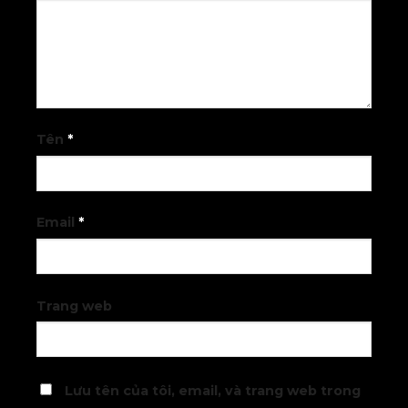
Tên
*
Email
*
Trang web
Lưu tên của tôi, email, và trang web trong