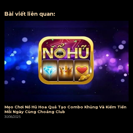
Bài viết liên quan:
Mẹo Chơi Nổ Hũ Hoa Quả Tạo Combo Khủng Và Kiếm Tiền
Mỗi Ngày Cùng Choáng Club
30/06/2025