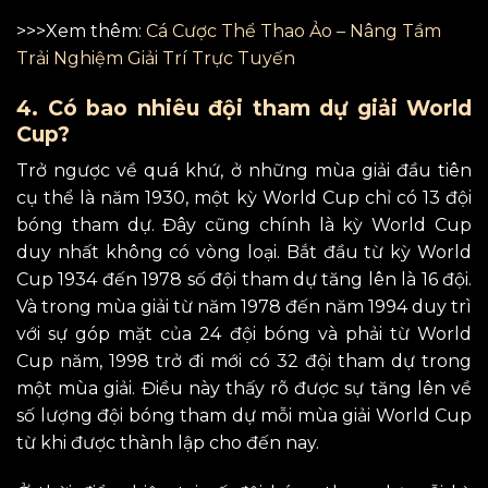
>>>Xem thêm:
Cá Cược Thể Thao Ảo – Nâng Tầm
Trải Nghiệm Giải Trí Trực Tuyến
4. Có bao nhiêu đội tham dự giải World
Cup?
Trở ngược về quá khứ, ở những mùa giải đầu tiên
cụ thể là năm 1930, một kỳ
World Cup chỉ có 13 đội
bóng tham dự. Đây cũng chính là kỳ World Cup
duy nhất không có vòng loại. Bắt đầu từ kỳ World
Cup 1934 đến 1978 số đội tham dự tăng lên là 16 đội.
Và trong mùa giải từ năm 1978 đến năm 1994 duy trì
với sự góp mặt của 24 đội bóng và phải từ World
Cup năm, 1998 trở đi mới có 32 đội tham dự trong
một mùa giải. Điều này thấy rõ được sự tăng lên về
số lượng đội bóng tham dự mỗi mùa giải World Cup
từ khi được thành lập cho đến nay.