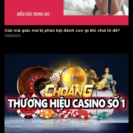
Giải mã giấc mơ bị phản bội đánh con gì khi chơi lô đề?
25/06/2025