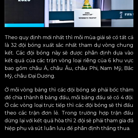
Theo quy định mới nhất thì mỗi mùa giải sẽ có tất cả
là 32 đội bóng xuất sắc nhất tham dự vòng chung
kết. Các đội bóng này sẽ được phân định dựa vào
kết quả của các trận vòng loại riêng của 6 khu vực
bao gồm châu Á, châu Âu, châu Phi, Nam Mỹ, Bắc
Mỹ, châu Đại Dương.
Ở mỗi vòng bảng thì các đội bóng sẽ phải bốc thăm
để chia thành 8 bảng đấu, mỗi bảng đấu sẽ có 4 đội.
Ở các vòng loại trực tiếp thì các đội bóng sẽ thi đấu
theo các trận đơn lẻ. Trong trường hợp trận đấu
dừng lại với kết quả hòa thì 2 đội sẽ phải tham gia đá
hiệp phụ và sút luân lưu để phân định thắng thua.