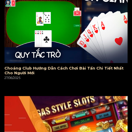
Choáng Club Hướng Dẫn Cách Chơi Bài Tấn Chi Tiết Nhất
Cho Người Mới
27/06/2025