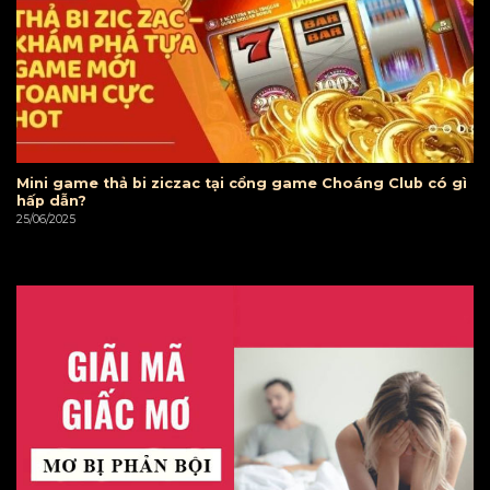
Mini game thả bi ziczac tại cổng game Choáng Club có gì
hấp dẫn?
25/06/2025