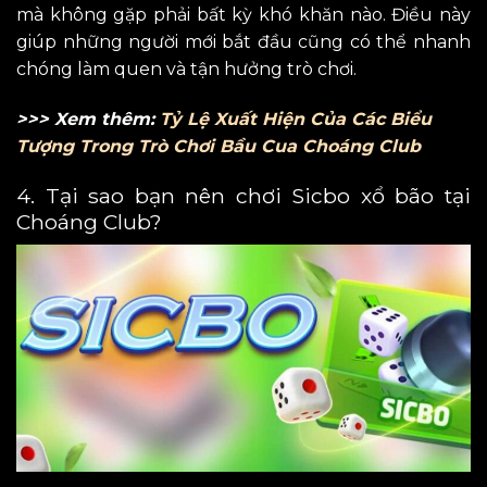
mà không gặp phải bất kỳ khó khăn nào. Điều này
giúp những người mới bắt đầu cũng có thể nhanh
chóng làm quen và tận hưởng trò chơi.
>>> Xem thêm:
Tỷ Lệ Xuất Hiện Của Các Biểu
Tượng Trong Trò Chơi Bầu Cua Choáng Club
4. Tại sao bạn nên chơi Sicbo xổ bão tại
Choáng Club?