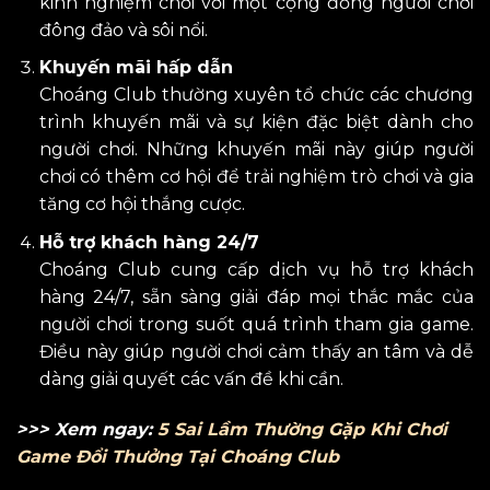
kinh nghiệm chơi với một cộng đồng người chơi
đông đảo và sôi nổi.
Khuyến mãi hấp dẫn
Choáng Club thường xuyên tổ chức các chương
trình khuyến mãi và sự kiện đặc biệt dành cho
người chơi. Những khuyến mãi này giúp người
chơi có thêm cơ hội để trải nghiệm trò chơi và gia
tăng cơ hội thắng cược.
Hỗ trợ khách hàng 24/7
Choáng Club cung cấp dịch vụ hỗ trợ khách
hàng 24/7, sẵn sàng giải đáp mọi thắc mắc của
người chơi trong suốt quá trình tham gia game.
Điều này giúp người chơi cảm thấy an tâm và dễ
dàng giải quyết các vấn đề khi cần.
>>> Xem ngay:
5 Sai Lầm Thường Gặp Khi Chơi
Game Đổi Thưởng Tại Choáng Club