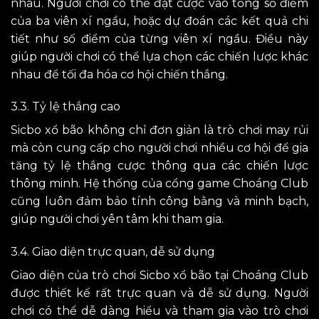
nhau. Người chơi có thể đặt cược vào tổng số điểm
của ba viên xí ngầu, hoặc dự đoán các kết quả chi
tiết như số điểm của từng viên xí ngầu. Điều này
giúp người chơi có thể lựa chọn các chiến lược khác
nhau để tối đa hóa cơ hội chiến thắng.
3.3. Tỷ lệ thắng cao
Sicbo xổ bão không chỉ đơn giản là trò chơi may rủi
mà còn cung cấp cho người chơi nhiều cơ hội để gia
tăng tỷ lệ thắng cược thông qua các chiến lược
thông minh. Hệ thống của cổng game Choáng Club
cũng luôn đảm bảo tính công bằng và minh bạch,
giúp người chơi yên tâm khi tham gia.
3.4. Giao diện trực quan, dễ sử dụng
Giao diện của trò chơi Sicbo xổ bão tại Choáng Club
được thiết kế rất trực quan và dễ sử dụng. Người
chơi có thể dễ dàng hiểu và tham gia vào trò chơi