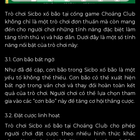
Trò chơi Sicbo xổ bão tại cổng game Choáng Club
không chỉ là một trò chơi đơn thuần mà còn mang
đến cho người chơi những tính năng đặc biệt làm
tăng tính thú vị và hấp dẫn. Dưới đây là một số tính
năng nổi bật của trò chơi này:
3.1. Cơn bão bất ngờ
Như đã đề cập, cơn bão trong Sicbo xổ bão là một
yếu tố không thể thiếu. Cơn bão có thể xuất hiện
bất ngờ trong ván chơi và thay đổi hoàn toàn kết
quả của trò chơi. Người chơi có thể lựa chọn tham
gia vào các “cơn bão” này để tăng cơ hội thắng cược.
3.2. Đặt cược linh hoạt
Trò chơi Sicbo xổ bão tại Choáng Club cho phép
người chơi đặt cược theo nhiều hình thức khác