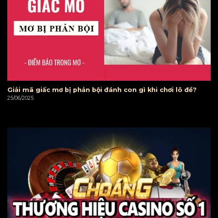
Giải mã giấc mơ bị phản bội đánh con gì khi chơi lô đề?
25/06/2025