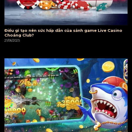
Điều gì tạo nên sức hấp dẫn của sảnh game Live Casino
Choáng Club?
21/06/2025