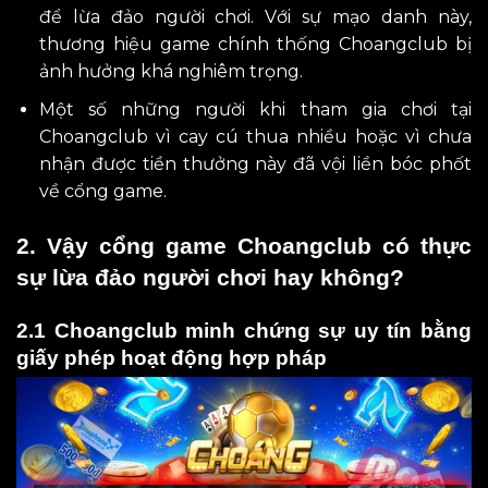
để lừa đảo người chơi. Với sự mạo danh này,
thương hiệu game chính thống Choangclub bị
ảnh hưởng khá nghiêm trọng.
Một số những người khi tham gia chơi tại
Choangclub vì cay cú thua nhiều hoặc vì chưa
nhận được tiền thưởng này đã vội liền bóc phốt
về cổng game.
2. Vậy cổng game Choangclub có thực 
sự lừa đảo người chơi hay không?
2.1 Choangclub minh chứng sự uy tín bằng 
giấy phép hoạt động hợp pháp