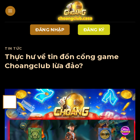
Bỏ
qua
nội
dung
ĐĂNG NHẬP
ĐĂNG KÝ
TIN TỨC
Thực hư về tin đồn cổng game
Choangclub lừa đảo?
02
Th4