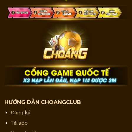
HƯỚNG DẪN CHOANGCLUB
Đăng ký
Tải app