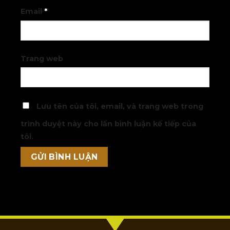
Email
*
Trang web
Lưu tên của tôi, email, và trang web trong
trình duyệt này cho lần bình luận kế tiếp của
tôi.