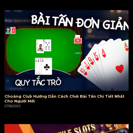
Choáng Club Hướng Dẫn Cách Chơi Bài Tấn Chi Tiết Nhất
Cho Người Mới
27/06/2025