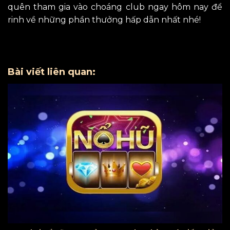
quên tham gia vào choáng club ngay hôm nay để
rinh về những phần thưởng hấp dẫn nhất nhé!
Bài viết liên quan: