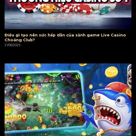
Điều gì tạo nên sức hấp dẫn của sảnh game Live Casino
Choáng Club?
21/06/2025