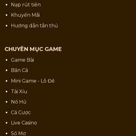
Nạp rút tiền
Khuyến Mãi
Hướng dẫn tân thủ
CHUYÊN MỤC GAME
Game Bài
Bắn Cá
Mini Game - Lô Đề
Tài Xỉu
Nổ Hũ
Cá Cược
Live Casino
Sổ Mơ