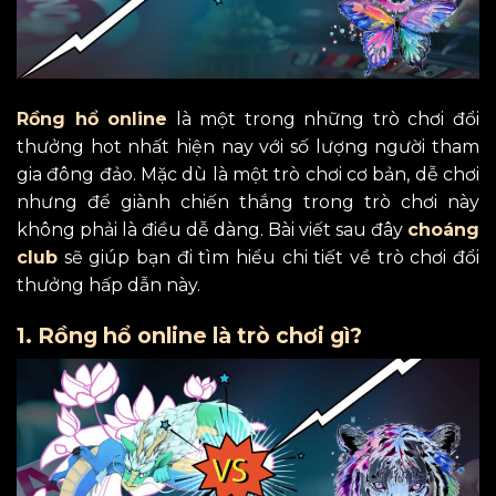
Rồng hổ online
là một trong những trò chơi đổi
thưởng hot nhất hiện nay với số lượng người tham
gia đông đảo. Mặc dù là một trò chơi cơ bản, dễ chơi
nhưng để giành chiến thắng trong trò chơi này
không phải là điều dễ dàng. Bài viết sau đây
choáng
club
sẽ giúp bạn đi tìm hiểu chi tiết về trò chơi đổi
thưởng hấp dẫn này.
1. Rồng hổ online là trò chơi gì?