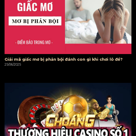
Giải mã giấc mơ bị phản bội đánh con gì khi chơi lô đề?
25/06/2025