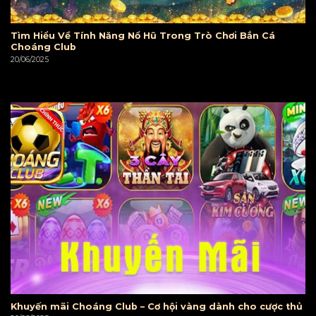
Tìm Hiểu Về Tính Năng Nổ Hũ Trong Trò Chơi Bắn Cá
Choáng Club
20/06/2025
Khuyến mãi Choáng Club – Cơ hội vàng dành cho cược thủ