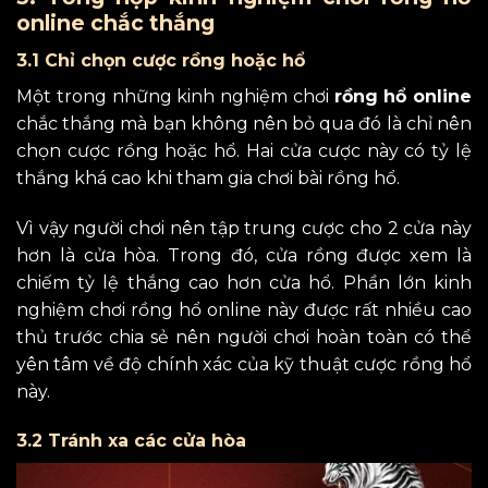
online chắc thắng
3.1 Chỉ chọn cược rồng hoặc hổ
Một trong những kinh nghiệm chơi
rồng hổ online
chắc thắng mà bạn không nên bỏ qua đó là chỉ nên
chọn cược rồng hoặc hổ. Hai cửa cược này có tỷ lệ
thắng khá cao khi tham gia chơi bài rồng hổ.
Vì vậy người chơi nên tập trung cược cho 2 cửa này
hơn là cửa hòa. Trong đó, cửa rồng được xem là
chiếm tỷ lệ thắng cao hơn cửa hổ. Phần lớn kinh
nghiệm chơi rồng hổ online này được rất nhiều cao
thủ trước chia sẻ nên người chơi hoàn toàn có thể
yên tâm về độ chính xác của kỹ thuật cược rồng hổ
này.
3.2 Tránh xa các cửa hòa