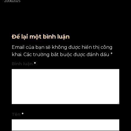
20/06/2025
Để lại một bình luận
Email của bạn sẽ không được hiển thị công
khai.
Các trường bắt buộc được đánh dấu
*
Bình luận
*
Tên
*