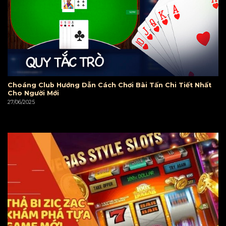
Choáng Club Hướng Dẫn Cách Chơi Bài Tấn Chi Tiết Nhất
Cho Người Mới
27/06/2025