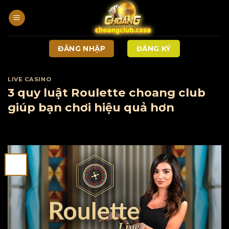
Bỏ
qua
nội
dung
ĐĂNG NHẬP
ĐĂNG KÝ
LIVE CASINO
3 quy luật Roulette choang club
giúp bạn chơi hiệu quả hơn
01
Th5