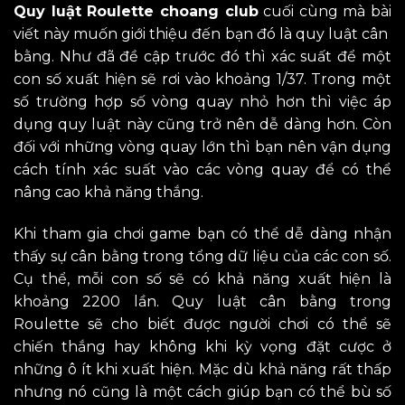
Quy luật Roulette choang club
cuối cùng mà bài
viết này muốn giới thiệu đến bạn đó là quy luật cân
bằng. Như đã đề cập trước đó thì xác suất để một
con số xuất hiện sẽ rơi vào khoảng 1/37. Trong một
số trường hợp số vòng quay nhỏ hơn thì việc áp
dụng quy luật này cũng trở nên dễ dàng hơn. Còn
đối với những vòng quay lớn thì bạn nên vận dụng
cách tính xác suất vào các vòng quay để có thể
nâng cao khả năng thắng.
Khi tham gia chơi game bạn có thể dễ dàng nhận
thấy sự cân bằng trong tổng dữ liệu của các con số.
Cụ thể, mỗi con số sẽ có khả năng xuất hiện là
khoảng 2200 lần. Quy luật cân bằng trong
Roulette sẽ cho biết được người chơi có thể sẽ
chiến thắng hay không khi kỳ vọng đặt cược ở
những ô ít khi xuất hiện. Mặc dù khả năng rất thấp
nhưng nó cũng là một cách giúp bạn có thể bù số