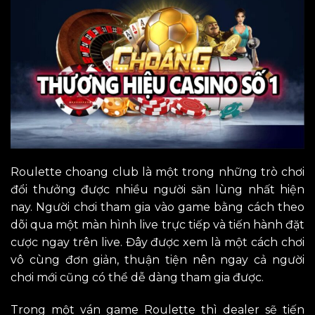
Roulette choang club là một trong những trò chơi
đổi thưởng được nhiều người săn lùng nhất hiện
nay. Người chơi tham gia vào game bằng cách theo
dõi qua một màn hình live trực tiếp và tiến hành đặt
cược ngay trên live. Đây được xem là một cách chơi
vô cùng đơn giản, thuận tiện nên ngay cả người
chơi mới cũng có thể dễ dàng tham gia được.
Trong một ván game Roulette thì dealer sẽ tiến