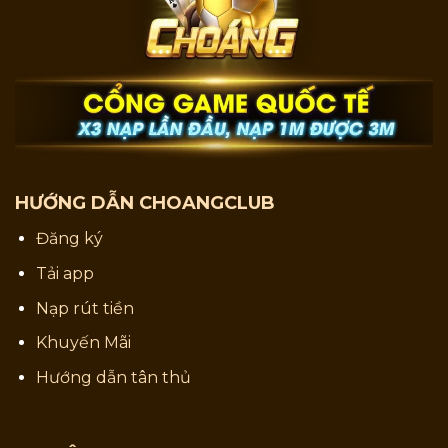
HƯỚNG DẪN CHOANGCLUB
Đăng ký
Tải app
Nạp rút tiền
Khuyến Mãi
Hướng dẫn tân thủ