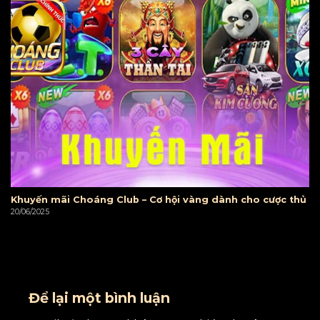
Khuyến mãi Choáng Club – Cơ hội vàng dành cho cược thủ
20/06/2025
Để lại một bình luận