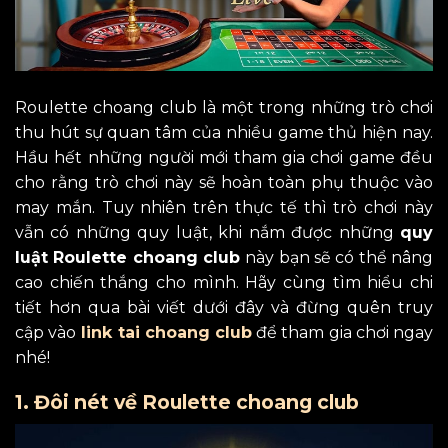
Roulette choang club là một trong những trò chơi
thu hút sự quan tâm của nhiều game thủ hiện nay.
Hầu hết những người mới tham gia chơi game đều
cho rằng trò chơi này sẽ hoàn toàn phụ thuộc vào
may mắn. Tuy nhiên trên thực tế thì trò chơi này
vẫn có những quy luật, khi nắm được những
quy
luật Roulette choang club
này bạn sẽ có thể nâng
cao chiến thắng cho mình. Hãy cùng tìm hiểu chi
tiết hơn qua bài viết dưới đây và đừng quên truy
cập vào
link tai choang club
để tham gia chơi ngay
nhé!
1. Đôi nét về Roulette choang club