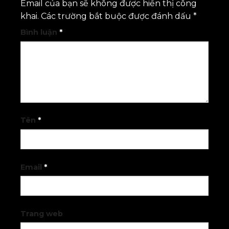
Email của bạn sẽ không được hiển thị công
khai.
Các trường bắt buộc được đánh dấu
*
Bình luận
*
Tên
*
Email
*
Trang web