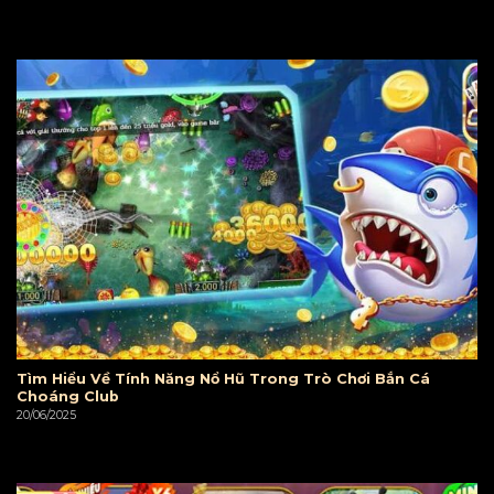
Tìm Hiểu Về Tính Năng Nổ Hũ Trong Trò Chơi Bắn Cá
Choáng Club
20/06/2025