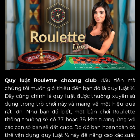
Quy luật Roulette choang club
đầu tiên mà
chúng tôi muốn giới thiệu đến bạn đó là quy luật ⅓.
Đây cũng chính là quy luật được thường xuyên sử
dụng trong trò chơi này và mang về một hiệu quả
rất lớn. Như bạn đó biết, một bàn chơi Roulette
thông thường sẽ có 37 hoặc 38 khe tương ứng với
các con số bạn sẽ đặt cược. Do đó bạn hoàn toàn có
thể vận dụng quy luật ⅓ này để nâng cao xác suất