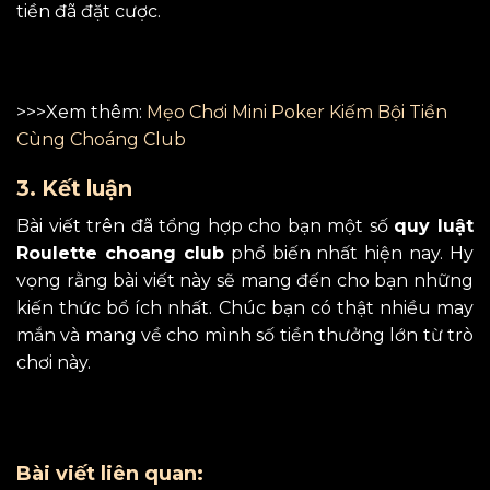
tiền đã đặt cược.
>>>Xem thêm:
Mẹo Chơi Mini Poker Kiếm Bội Tiền
Cùng Choáng Club
3. Kết luận
Bài viết trên đã tổng hợp cho bạn một số
quy luật
Roulette choang club
phổ biến nhất hiện nay. Hy
vọng rằng bài viết này sẽ mang đến cho bạn những
kiến thức bổ ích nhất. Chúc bạn có thật nhiều may
mắn và mang về cho mình số tiền thưởng lớn từ trò
chơi này.
Bài viết liên quan: