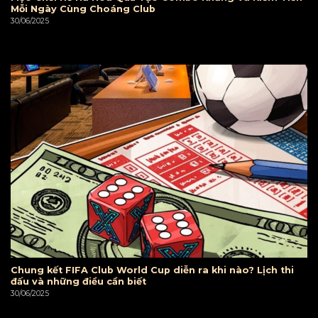
Mỗi Ngày Cùng Choáng Club
30/06/2025
Chung kết FIFA Club World Cup diễn ra khi nào? Lịch thi
đấu và những điều cần biết
30/06/2025