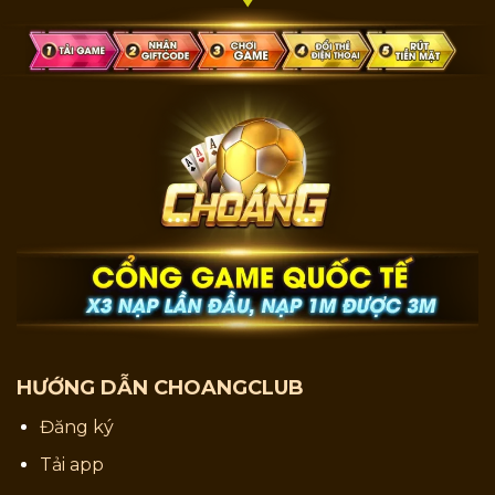
HƯỚNG DẪN CHOANGCLUB
Đăng ký
Tải app