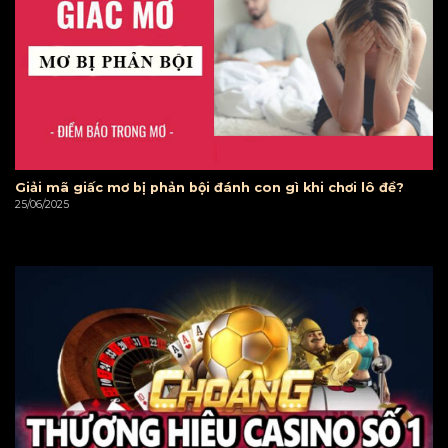
Giải mã giấc mơ bị phản bội đánh con gì khi chơi lô đề?
25/06/2025