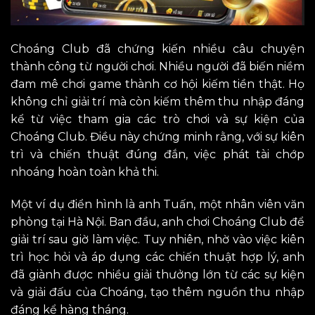
Choáng Club đã chứng kiến nhiều câu chuyện
thành công từ người chơi. Nhiều người đã biến niềm
đam mê chơi game thành cơ hội kiếm tiền thật. Họ
không chỉ giải trí mà còn kiếm thêm thu nhập đáng
kể từ việc tham gia các trò chơi và sự kiện của
Choáng Club. Điều này chứng minh rằng, với sự kiên
trì và chiến thuật đúng đắn, việc phát tài chớp
nhoáng hoàn toàn khả thi.
Một ví dụ điển hình là anh Tuấn, một nhân viên văn
phòng tại Hà Nội. Ban đầu, anh chơi Choáng Club để
giải trí sau giờ làm việc. Tuy nhiên, nhờ vào việc kiên
trì học hỏi và áp dụng các chiến thuật hợp lý, anh
đã giành được nhiều giải thưởng lớn từ các sự kiện
và giải đấu của Choáng, tạo thêm nguồn thu nhập
đáng kể hàng tháng.