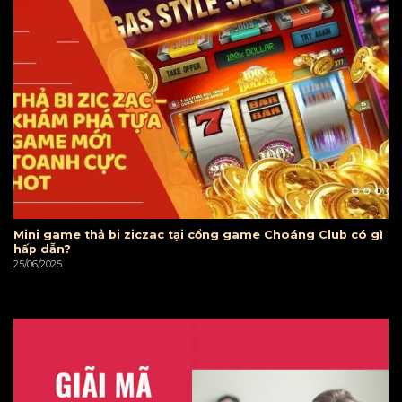
Mini game thả bi ziczac tại cổng game Choáng Club có gì
hấp dẫn?
25/06/2025