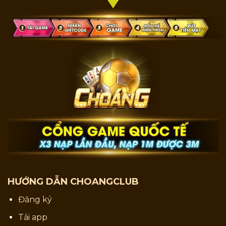
HƯỚNG DẪN CHOANGCLUB
Đăng ký
Tải app