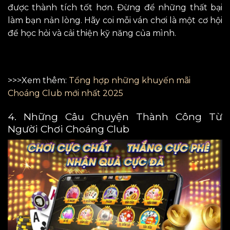
được thành tích tốt hơn. Đừng để những thất bại
làm bạn nản lòng. Hãy coi mỗi ván chơi là một cơ hội
để học hỏi và cải thiện kỹ năng của mình.
>>>Xem thêm:
Tổng hợp những khuyến mãi
Choáng Club mới nhất 2025
4. Những Câu Chuyện Thành Công Từ
Người Chơi Choáng Club