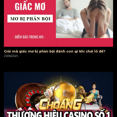
Giải mã giấc mơ bị phản bội đánh con gì khi chơi lô đề?
25/06/2025