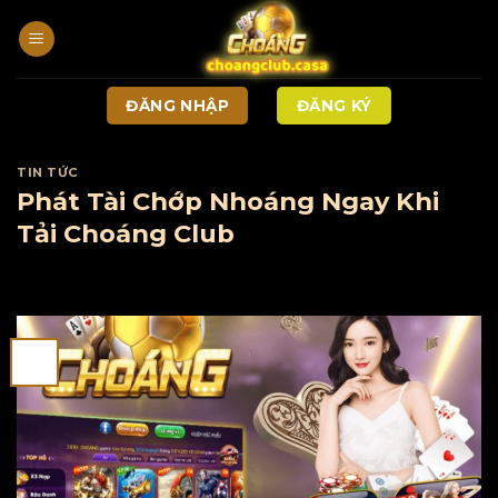
Bỏ
qua
nội
dung
ĐĂNG NHẬP
ĐĂNG KÝ
TIN TỨC
Phát Tài Chớp Nhoáng Ngay Khi
Tải Choáng Club
29
Th12