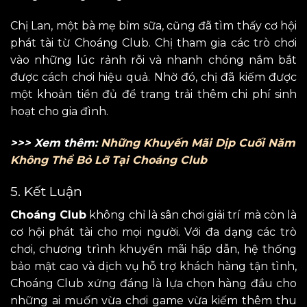
Chị Lan, một bà mẹ bỉm sữa, cũng đã tìm thấy cơ hội
phát tài từ Choáng Club. Chị tham gia các trò chơi
vào những lúc rảnh rỗi và nhanh chóng nắm bắt
được cách chơi hiệu quả. Nhờ đó, chị đã kiếm được
một khoản tiền đủ để trang trải thêm chi phí sinh
hoạt cho gia đình.
>>> Xem thêm:
Những Khuyến Mãi Dịp Cuối Năm
Không Thể Bỏ Lỡ Tại Choáng Club
5. Kết Luận
Choáng Club
không chỉ là sân chơi giải trí mà còn là
cơ hội phát tài cho mọi người. Với đa dạng các trò
chơi, chương trình khuyến mãi hấp dẫn, hệ thống
bảo mật cao và dịch vụ hỗ trợ khách hàng tận tình,
Choáng Club xứng đáng là lựa chọn hàng đầu cho
những ai muốn vừa chơi game vừa kiếm thêm thu