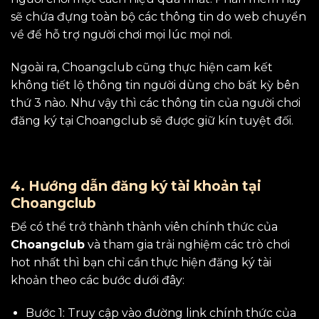
sẽ chứa đựng toàn bộ các thông tin do web chuyển
về để hỗ trợ người chơi mọi lúc mọi nơi.
Ngoài ra, Choangclub cũng thực hiện cam kết
không tiết lộ thông tin người dùng cho bất kỳ bên
thứ 3 nào. Như vậy thì các thông tin của người chơi
đăng ký tại Choangclub sẽ được giữ kín tuyệt đối.
4. Hướng dẫn đăng ký tài khoản tại
Choangclub
Để có thể trở thành thành viên chính thức của
Choangclub
và tham gia trải nghiệm các trò chơi
hot nhất thì bạn chỉ cần thực hiện đăng ký tài
khoản theo các bước dưới đây:
Bước 1: Truy cập vào đường link chính thức của