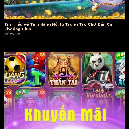
Tìm Hiểu Về Tính Năng Nổ Hũ Trong Trò Chơi Bắn Cá
Choáng Club
20/06/2025