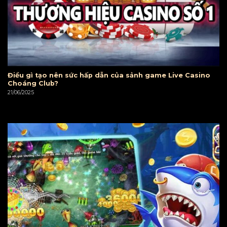
Điều gì tạo nên sức hấp dẫn của sảnh game Live Casino
Choáng Club?
21/06/2025