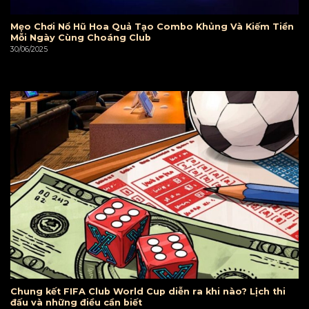
Mẹo Chơi Nổ Hũ Hoa Quả Tạo Combo Khủng Và Kiếm Tiền
Mỗi Ngày Cùng Choáng Club
30/06/2025
Chung kết FIFA Club World Cup diễn ra khi nào? Lịch thi
đấu và những điều cần biết