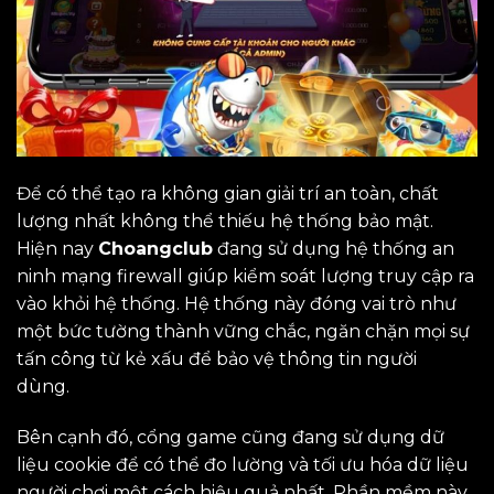
Để có thể tạo ra không gian giải trí an toàn, chất
lượng nhất không thể thiếu hệ thống bảo mật.
Hiện nay
Choangclub
đang sử dụng hệ thống an
ninh mạng firewall giúp kiểm soát lượng truy cập ra
vào khỏi hệ thống. Hệ thống này đóng vai trò như
một bức tường thành vững chắc, ngăn chặn mọi sự
tấn công từ kẻ xấu để bảo vệ thông tin người
dùng.
Bên cạnh đó, cổng game cũng đang sử dụng dữ
liệu cookie để có thể đo lường và tối ưu hóa dữ liệu
người chơi một cách hiệu quả nhất. Phần mềm này