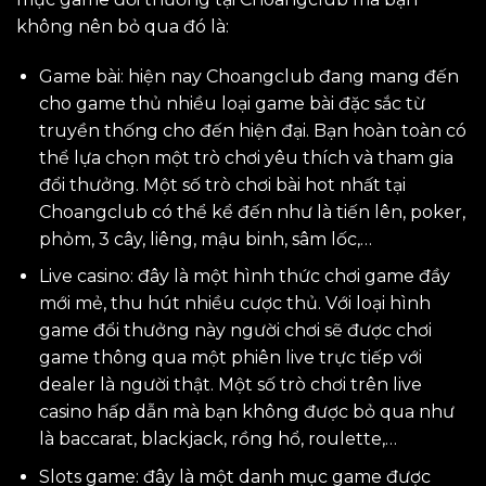
không nên bỏ qua đó là:
Game bài: hiện nay Choangclub đang mang đến
cho game thủ nhiều loại game bài đặc sắc từ
truyền thống cho đến hiện đại. Bạn hoàn toàn có
thể lựa chọn một trò chơi yêu thích và tham gia
đổi thưởng. Một số trò chơi bài hot nhất tại
Choangclub có thể kể đến như là tiến lên, poker,
phỏm, 3 cây, liêng, mậu binh, sâm lốc,…
Live casino: đây là một hình thức chơi game đầy
mới mẻ, thu hút nhiều cược thủ. Với loại hình
game đổi thưởng này người chơi sẽ được chơi
game thông qua một phiên live trực tiếp với
dealer là người thật. Một số trò chơi trên live
casino hấp dẫn mà bạn không được bỏ qua như
là baccarat, blackjack, rồng hổ, roulette,…
Slots game: đây là một danh mục game được