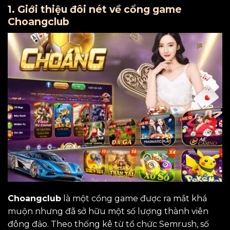
1. Giới thiệu đôi nét về cổng game
Choangclub
Choangclub
là một cổng game được ra mắt khá
muộn nhưng đã sở hữu một số lượng thành viên
đông đảo. Theo thống kê từ tổ chức Semrush, số