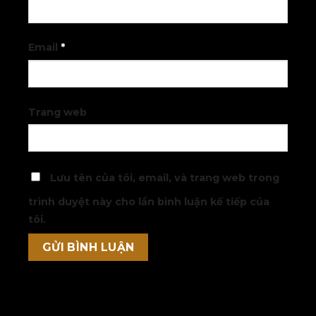
Email
*
Trang web
Lưu tên của tôi, email, và trang web trong
trình duyệt này cho lần bình luận kế tiếp của
tôi.