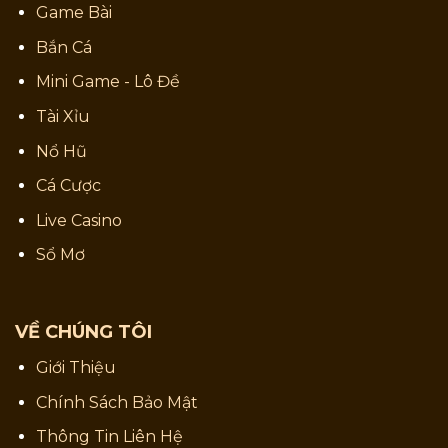
Game Bài
Bắn Cá
Mini Game - Lô Đề
Tài Xỉu
Nổ Hũ
Cá Cược
Live Casino
Sổ Mơ
VỀ CHÚNG TÔI
Giới Thiệu
Chính Sách Bảo Mật
Thông Tin Liên Hệ