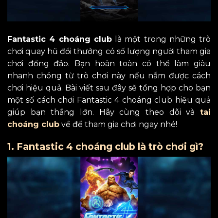
Fantastic 4 choáng club
là một trong những trò
chơi quay hũ đổi thưởng có số lượng người tham gia
chơi đổng đảo. Bạn hoàn toàn có thể làm giàu
nhanh chóng từ trò chơi này nếu nắm được cách
chơi hiệu quả. Bài viết sau đây sẽ tổng hợp cho bạn
một số cách chơi Fantastic 4 choáng club hiệu quả
giúp bạn thắng lớn. Hãy cùng theo dõi và
tai
choáng club
về để tham gia chơi ngay nhé!
1. Fantastic 4 choáng club là trò chơi gì?