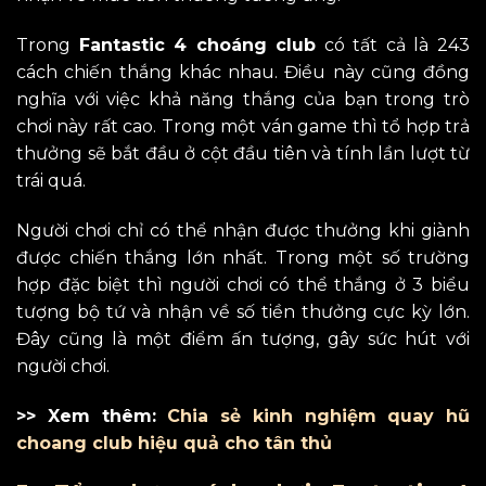
Trong
Fantastic 4 choáng club
có tất cả là 243
cách chiến thắng khác nhau. Điều này cũng đồng
nghĩa với việc khả năng thắng của bạn trong trò
chơi này rất cao. Trong một ván game thì tổ hợp trả
thưởng sẽ bắt đầu ở cột đầu tiên và tính lần lượt từ
trái quá.
Người chơi chỉ có thể nhận được thưởng khi giành
được chiến thắng lớn nhất. Trong một số trường
hợp đặc biệt thì người chơi có thể thắng ở 3 biểu
tượng bộ tứ và nhận về số tiền thưởng cực kỳ lớn.
Đây cũng là một điểm ấn tượng, gây sức hút với
người chơi.
>> Xem thêm:
Chia sẻ kinh nghiệm quay hũ
choang club hiệu quả cho tân thủ