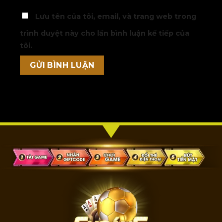
Lưu tên của tôi, email, và trang web trong
trình duyệt này cho lần bình luận kế tiếp của
tôi.