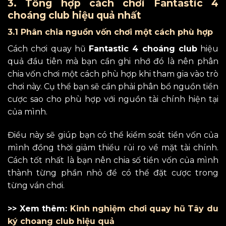
3. Tổng hợp cách chơi Fantastic 4
choáng club hiệu quả nhất
3.1 Phân chia nguồn vốn chơi một cách phù hợp
Cách chơi quay hũ
Fantastic 4 choáng club
hiệu
quả đầu tiên mà bạn cần ghi nhớ đó là nên phân
chia vốn chơi một cách phù hợp khi tham gia vào trò
chơi này. Cụ thể bạn sẽ cần phải phân bổ nguồn tiền
cược sao cho phù hợp với nguồn tài chính hiện tại
của mình.
Điều này sẽ giúp bạn có thể kiểm soát tiền vốn của
mình đồng thời giảm thiểu rủi ro về mặt tài chính.
Cách tốt nhất là bạn nên chia số tiền vốn của mình
thành từng phần nhỏ để có thể đặt cược trong
từng ván chơi.
>> Xem thêm:
Kinh nghiệm chơi quay hũ Tây du
ký choang club hiệu quả