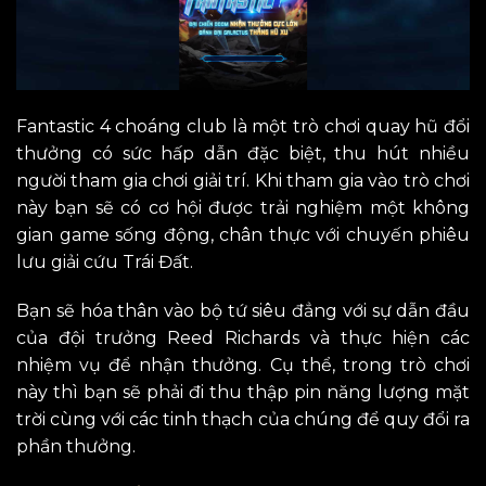
Fantastic 4 choáng club là một trò chơi quay hũ đổi
thưởng có sức hấp dẫn đặc biệt, thu hút nhiều
người tham gia chơi giải trí. Khi tham gia vào trò chơi
này bạn sẽ có cơ hội được trải nghiệm một không
gian game sống động, chân thực với chuyến phiêu
lưu giải cứu Trái Đất.
Bạn sẽ hóa thân vào bộ tứ siêu đẳng với sự dẫn đầu
của đội trưởng Reed Richards và thực hiện các
nhiệm vụ để nhận thưởng. Cụ thể, trong trò chơi
này thì bạn sẽ phải đi thu thập pin năng lượng mặt
trời cùng với các tinh thạch của chúng để quy đổi ra
phần thưởng.