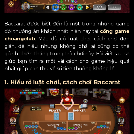
Baccarat được biết đến là một trong những game
đổi thưởng ắn khách nhất hiện nay tại
cổng game
choangclub
. Mặc dù có luật chơi, cách chơi đơn
giản, dễ hiểu nhưng không phải ai cũng có thể
giành chiến thắng trong trò chơi này. Bài viết sau sẽ
giúp bạn tìm ra một vài cách chơi game hiệu quả
nhất giúp bạn thu về số tiền thưởng khổng lồ.
1. Hiểu rõ luật chơi, cách chơi Baccarat