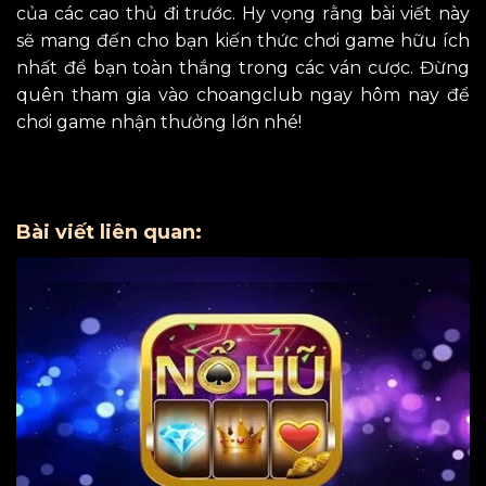
của các cao thủ đi trước. Hy vọng rằng bài viết này
sẽ mang đến cho bạn kiến thức chơi game hữu ích
nhất để bạn toàn thắng trong các ván cược. Đừng
quên tham gia vào choangclub ngay hôm nay để
chơi game nhận thưởng lớn nhé!
Bài viết liên quan: