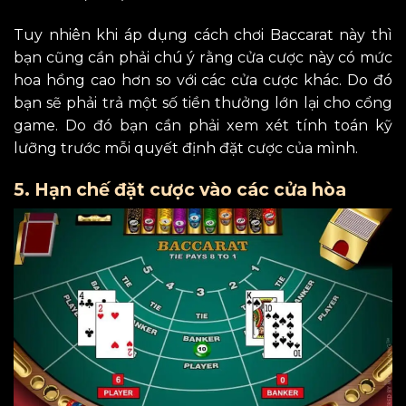
Tuy nhiên khi áp dụng cách chơi Baccarat này thì
bạn cũng cần phải chú ý rằng cửa cược này có mức
hoa hồng cao hơn so với các cửa cược khác. Do đó
bạn sẽ phải trả một số tiền thưởng lớn lại cho cổng
game. Do đó bạn cần phải xem xét tính toán kỹ
lưỡng trước mỗi quyết định đặt cược của mình.
5. Hạn chế đặt cược vào các cửa hòa