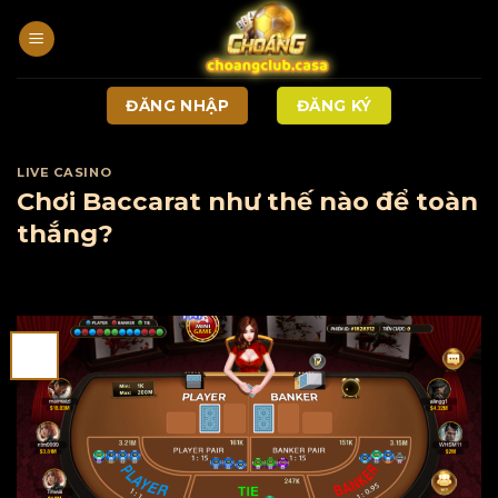
Bỏ
qua
nội
dung
ĐĂNG NHẬP
ĐĂNG KÝ
LIVE CASINO
Chơi Baccarat như thế nào để toàn
thắng?
12
Th9