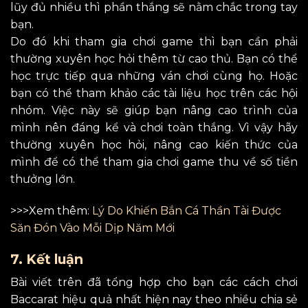
lũy đủ nhiều thì phần thắng sẽ nằm chắc trong tay
bạn.
Do đó khi tham gia chơi game thì bạn cần phải
thường xuyên học hỏi thêm từ cao thủ. Bạn có thể
học trực tiếp qua những ván chơi cùng họ. Hoặc
bạn có thể tham khảo các tài liệu học trên các hội
nhóm. Việc này sẽ giúp bạn nâng cao trình của
mình nên đáng kể và chơi toàn thắng. Vì vậy hãy
thường xuyên học hỏi, nâng cao kiến thức của
mình để có thể tham gia chơi game thu về số tiền
thưởng lớn.
>>>Xem thêm:
Lý Do Khiến Bắn Cá Thần Tài Được
Săn Đón Vào Mỗi Dịp Năm Mới
7. Kết luận
Bài viết trên đã tổng hợp cho bạn các cách chơi
Baccarat hiệu quả nhất hiện nay theo nhiều chia sẻ