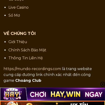
Live Casino
Sổ Mơ
VỀ CHÚNG TÔI
Giới Thiệu
Chính Sách Bảo Mật
Thông Tin Liên Hệ
https://mundo-recordings.com
là trang website
cung cấp đường link chính xác nhất đến cổng
game
Choáng Club