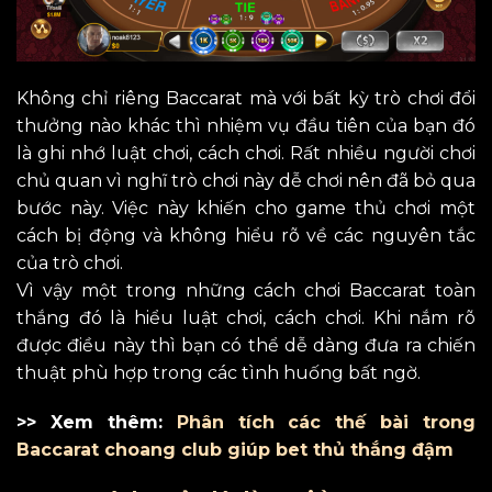
Không chỉ riêng Baccarat mà với bất kỳ trò chơi đổi
thưởng nào khác thì nhiệm vụ đầu tiên của bạn đó
là ghi nhớ luật chơi, cách chơi. Rất nhiều người chơi
chủ quan vì nghĩ trò chơi này dễ chơi nên đã bỏ qua
bước này. Việc này khiến cho game thủ chơi một
cách bị động và không hiểu rõ về các nguyên tắc
của trò chơi.
Vì vậy một trong những cách chơi Baccarat toàn
thắng đó là hiểu luật chơi, cách chơi. Khi nắm rõ
được điều này thì bạn có thể dễ dàng đưa ra chiến
thuật phù hợp trong các tình huống bất ngờ.
>> Xem thêm:
Phân tích các thế bài trong
Baccarat choang club giúp bet thủ thắng đậm