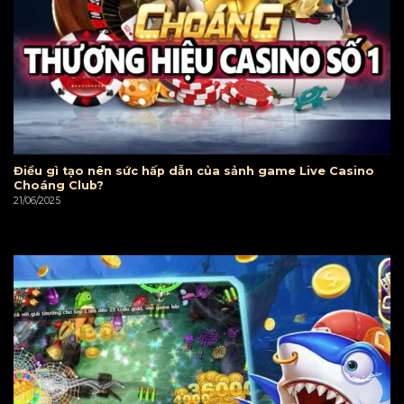
Điều gì tạo nên sức hấp dẫn của sảnh game Live Casino
Choáng Club?
21/06/2025