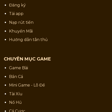
Đăng ký
Tải app
Nạp rút tiền
Khuyến Mãi
Hướng dẫn tân thủ
CHUYÊN MỤC GAME
Game Bài
Bắn Cá
Mini Game - Lô Đề
Tài Xỉu
Nổ Hũ
Cá Cược