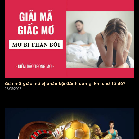
Giải mã giấc mơ bị phản bội đánh con gì khi chơi lô đề?
25/06/2025