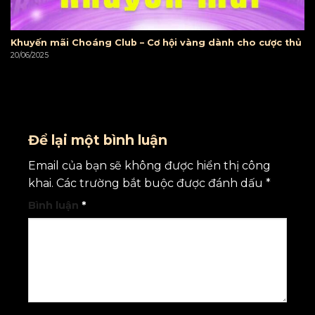
Khuyến mãi Choáng Club – Cơ hội vàng dành cho cược thủ
20/06/2025
Để lại một bình luận
Email của bạn sẽ không được hiển thị công
khai.
Các trường bắt buộc được đánh dấu
*
Bình luận
*