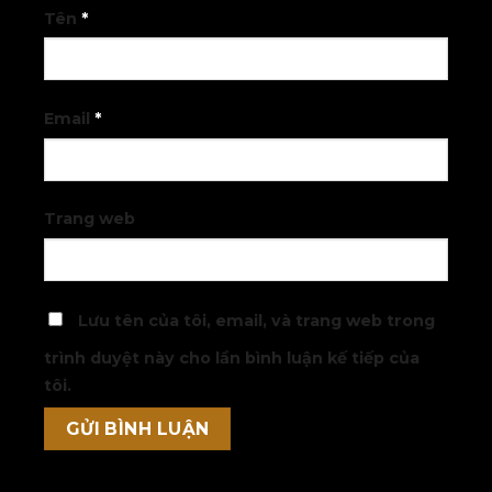
Tên
*
Email
*
Trang web
Lưu tên của tôi, email, và trang web trong
trình duyệt này cho lần bình luận kế tiếp của
tôi.