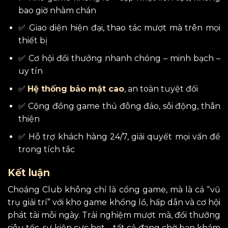
bao giờ nhàm chán
✅ Giao diện hiện đại, thao tác mượt mà trên mọi
thiết bị
✅ Cơ hội đổi thưởng nhanh chóng – minh bạch –
uy tín
✅
Hệ thống bảo mật cao
, an toàn tuyệt đối
✅ Cộng đồng game thủ đông đảo, sôi động, thân
thiện
✅ Hỗ trợ khách hàng 24/7, giải quyết mọi vấn đề
trong tích tắc
Kết luận
Choáng Club không chỉ là cổng game, mà là cả “vũ
trụ giải trí” với kho game khổng lồ, hấp dẫn và cơ hội
phát tài mỗi ngày. Trải nghiệm mượt mà, đổi thưởng
siêu tốc, sự kiện cực hot – tất cả đang chờ bạn khám