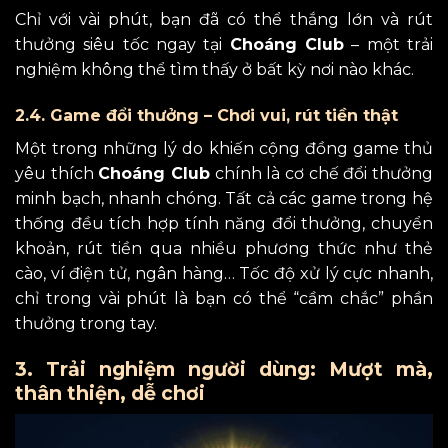
Chỉ với vài phút, bạn đã có thể thắng lớn và rút
thưởng siêu tốc ngay tại
Choáng Club
– một trải
nghiệm không thể tìm thấy ở bất kỳ nơi nào khác.
2.4. Game đổi thưởng – Chơi vui, rút tiền thật
Một trong những lý do khiến cộng đồng game thủ
yêu thích
Choáng Club
chính là cơ chế đổi thưởng
minh bạch, nhanh chóng. Tất cả các game trong hệ
thống đều tích hợp tính năng đổi thưởng, chuyển
khoản, rút tiền qua nhiều phương thức như thẻ
cào, ví điện tử, ngân hàng… Tốc độ xử lý cực nhanh,
chỉ trong vài phút là bạn có thể “cầm chắc” phần
thưởng trong tay.
3. Trải nghiệm người dùng: Mượt mà,
thân thiện, dễ chơi