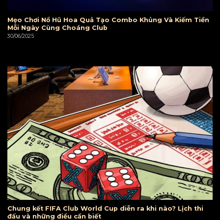
Mẹo Chơi Nổ Hũ Hoa Quả Tạo Combo Khủng Và Kiếm Tiền
Mỗi Ngày Cùng Choáng Club
30/06/2025
Chung kết FIFA Club World Cup diễn ra khi nào? Lịch thi
đấu và những điều cần biết