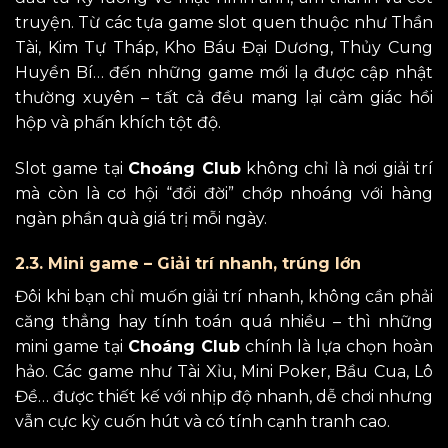
truyện. Từ các tựa game slot quen thuộc như Thần
Tài, Kim Tự Tháp, Kho Báu Đại Dương, Thủy Cung
Huyền Bí… đến những game mới lạ được cập nhật
thường xuyên – tất cả đều mang lại cảm giác hồi
hộp và phấn khích tột độ.
Slot game tại
Choáng Club
không chỉ là nơi giải trí
mà còn là cơ hội “đổi đời” chớp nhoáng với hàng
ngàn phần quà giá trị mỗi ngày.
2.3. Mini game – Giải trí nhanh, trúng lớn
Đôi khi bạn chỉ muốn giải trí nhanh, không cần phải
căng thẳng hay tính toán quá nhiều – thì những
mini game tại
Choáng Club
chính là lựa chọn hoàn
hảo. Các game như Tài Xỉu, Mini Poker, Bầu Cua, Lô
Đề… được thiết kế với nhịp độ nhanh, dễ chơi nhưng
vẫn cực kỳ cuốn hút và có tính cạnh tranh cao.