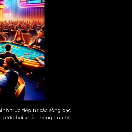
hình trực tiếp từ các sòng bạc
người chơi khác thông qua hệ