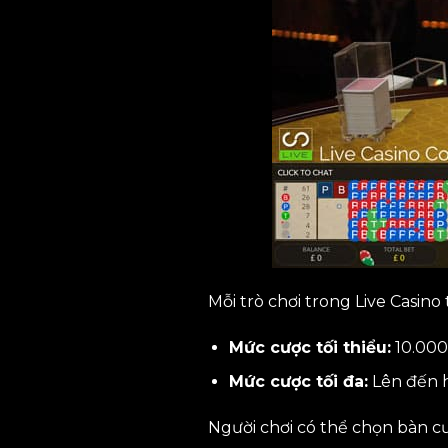
Mỗi trò chơi trong Live Casin
Mức cược tối thiểu:
10.00
Mức cược tối đa:
Lên đến h
Người chơi có thể chọn bàn c