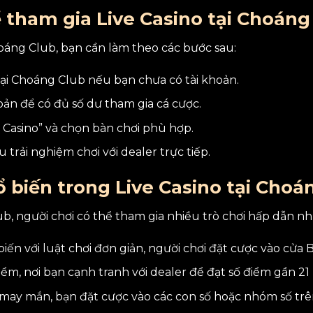
 tham gia Live Casino tại Choáng
hoáng Club, bạn cần làm theo các bước sau:
ại Choáng Club nếu bạn chưa có tài khoản.
oản để có đủ số dư tham gia cá cược.
 Casino” và chọn bàn chơi phù hợp.
 trải nghiệm chơi với dealer trực tiếp.
ổ biến trong Live Casino tại Choán
ub, người chơi có thể tham gia nhiều trò chơi hấp dẫn nh
biến với luật chơi đơn giản, người chơi đặt cược vào cửa 
điểm, nơi bạn cạnh tranh với dealer để đạt số điểm gần 
 may mắn, bạn đặt cược vào các con số hoặc nhóm số trê