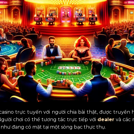
 casino trực tuyến với người chia bài thật, được truyền 
gười chơi có thể tương tác trực tiếp với
dealer
và các 
m như đang có mặt tại một sòng bạc thực thụ.