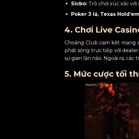
Sicbo:
Trò chơi xúc xắc với
Poker 3 lá, Texas Hold’em
4. Chơi Live Casi
Choáng Club cam kết mang đ
phát sóng trực tiếp với dealer
sự gian lận nào. Ngoài ra, các
5. Mức cược tối th