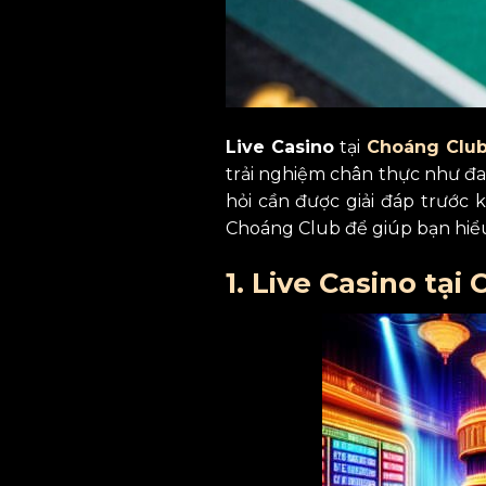
Live Casino
tại
Choáng Clu
trải nghiệm chân thực như đan
hỏi cần được giải đáp trước k
Choáng Club để giúp bạn hiểu
1. Live Casino tại