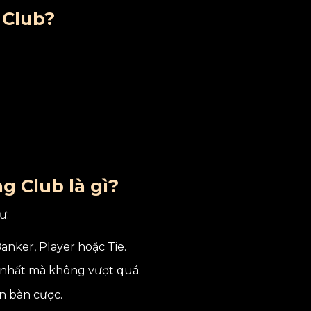
 Club?
g Club là gì?
ư:
Banker, Player hoặc Tie.
21 nhất mà không vượt quá.
n bàn cược.