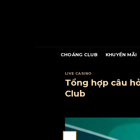
Bỏ
qua
nội
dung
CHOÁNG CLUB
KHUYẾN MÃI
LIVE CASINO
Tổng hợp câu hỏi
Club
15