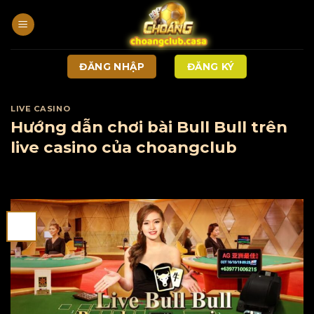
Bỏ
qua
nội
dung
ĐĂNG NHẬP
ĐĂNG KÝ
LIVE CASINO
Hướng dẫn chơi bài Bull Bull trên
live casino của choangclub
10
Th7