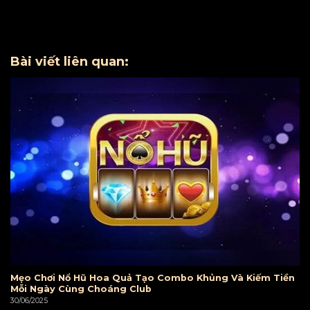
Bài viết liên quan:
Mẹo Chơi Nổ Hũ Hoa Quả Tạo Combo Khủng Và Kiếm Tiền
Mỗi Ngày Cùng Choáng Club
30/06/2025