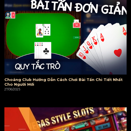
Choáng Club Hướng Dẫn Cách Chơi Bài Tấn Chi Tiết Nhất
Cho Người Mới
27/06/2025