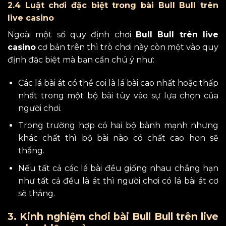
2.4 Luật chơi đặc biệt trong bài Bull Bull trên
live casino
Ngoài một số quy định chơi
Bull Bull trên live
casino
cơ bản trên thì trò chơi này còn một vào quy
định đặc biệt mà bạn cần chú ý như:
Các lá bài át có thể coi là lá bài cao nhất hoặc thấp
nhất trong một bộ bài tùy vào sự lựa chọn của
người chơi.
Trong trường hợp có hai bộ bành mạnh nhưng
khác chất thì bộ bài nào có chất cao hơn sẽ
thắng.
Nếu tất cả các lá bài đều giống nhau chẳng hạn
như tất cả đều là át thì người chơi có lá bài át cơ
sẽ thắng.
3. Kinh nghiệm chơi
bài Bull Bull trên live