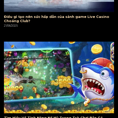
Điều gì tạo nên sức hấp dẫn của sảnh game Live Casino
Choáng Club?
21/06/2025
Tìm Hiểu Về Tính Năng Nổ Hũ Trong Trò Chơi Bắn Cá