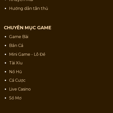
Hướng dẫn tân thủ
CHUYÊN MỤC GAME
Game Bài
Bắn Cá
Mini Game - Lô Đề
Tài Xỉu
Nổ Hũ
Cá Cược
Live Casino
Sổ Mơ