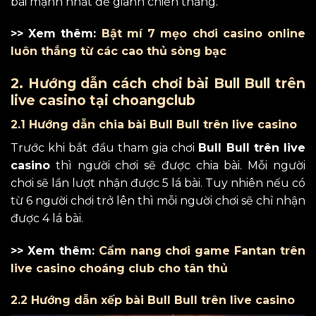
bài mạnh nhất để giành chiến thắng.
>> Xem thêm:
Bật mí 7 mẹo chơi casino online
luôn thắng từ các cao thủ sòng bạc
2. Hướng dẫn cách chơi bài Bull Bull trên
live casino tại choangclub
2.1 Hướng dẫn chia bài Bull Bull trên live casino
Trước khi bắt đầu tham gia chơi
Bull Bull trên live
casino
thì người chơi sẽ được chia bài. Mỗi người
chơi sẽ lần lượt nhận được 5 lá bài. Tuy nhiên nếu có
từ 6 người chơi trở lên thì mỗi người chơi sẽ chỉ nhận
được 4 lá bài.
>> Xem thêm:
Cẩm nang chơi game Fantan trên
live casino choáng club cho tân thủ
2.2 Hướng dẫn xếp bài Bull Bull trên live casino