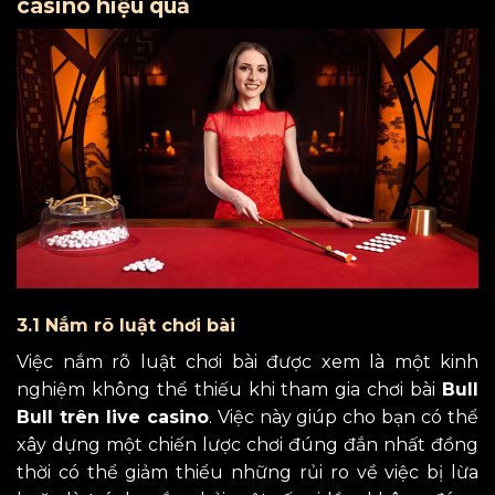
casino hiệu quả
3.1 Nắm rõ luật chơi bài
Việc nắm rõ luật chơi bài được xem là một kinh
nghiệm không thể thiếu khi tham gia chơi bài
Bull
Bull trên live casino
. Việc này giúp cho bạn có thể
xây dựng một chiến lược chơi đúng đắn nhất đồng
thời có thể giảm thiểu những rủi ro về việc bị lừa