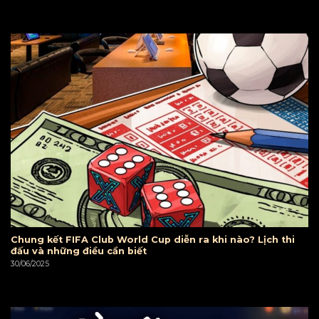
Chung kết FIFA Club World Cup diễn ra khi nào? Lịch thi
đấu và những điều cần biết
30/06/2025