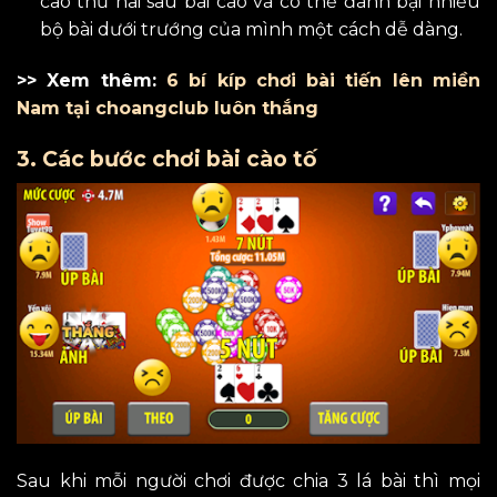
cao thứ hai sau bài cào và có thể đánh bại nhiều
bộ bài dưới trướng của mình một cách dễ dàng.
>> Xem thêm:
6 bí kíp chơi bài tiến lên miền
Nam tại choangclub luôn thắng
3. Các bước chơi bài cào tố
Sau khi mỗi người chơi được chia 3 lá bài thì mọi