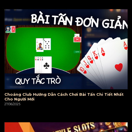
Choáng Club Hướng Dẫn Cách Chơi Bài Tấn Chi Tiết Nhất
Cho Người Mới
27/06/2025