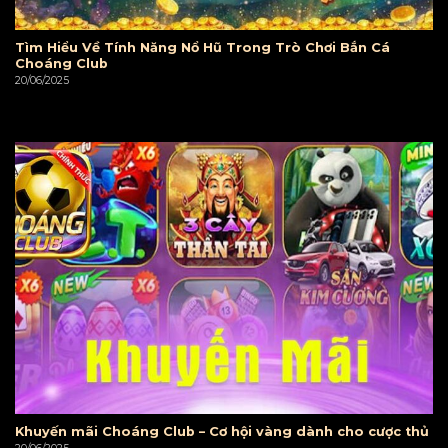
Tìm Hiểu Về Tính Năng Nổ Hũ Trong Trò Chơi Bắn Cá
Choáng Club
20/06/2025
Khuyến mãi Choáng Club – Cơ hội vàng dành cho cược thủ