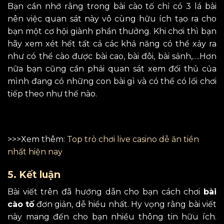
Bạn cần nhớ rằng trong bài cào tố chỉ có 3 lá bài
nên việc quan sát này vô cùng hữu ích tạo ra cho
bạn một cơ hội giành phần thưởng. Khi chơi thì bạn
hãy xem xét hết tất cả các khả năng có thể xảy ra
như có thể cào được bài cao, bài đôi, bài sảnh,….Hơn
nữa bạn cũng cần phải quan sát xem đối thủ của
mình đang có những con bài gì và có thể có lối chơi
tiếp theo như thế nào.
>>>Xem thêm:
Top trò chơi live casino dễ ăn tiền
nhất hiện nay
5. Kết luận
Bài viết trên đã hướng dẫn cho bạn cách chơi
bài
cào tố
đơn giản, dễ hiểu nhất. Hy vọng rằng bài viết
này mang đến cho bạn nhiều thông tin hữu ích.