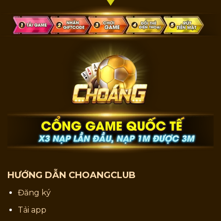
HƯỚNG DẪN CHOANGCLUB
Đăng ký
Tải app