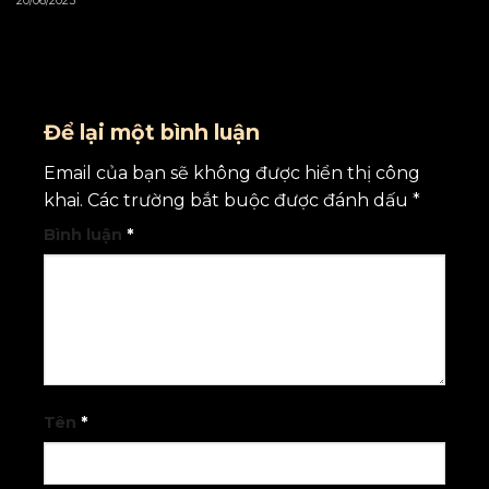
20/06/2025
Để lại một bình luận
Email của bạn sẽ không được hiển thị công
khai.
Các trường bắt buộc được đánh dấu
*
Bình luận
*
Tên
*